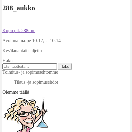
288_aukko
Artikkelien
Edellinen
Kupu pit. 288mm
artikkeli
selaus
Avoinna ma-pe 10-17
,
la 10-14
Kesälauantait suljettu
Haku
Etsi:
Haku
Toimitus- ja sopimusehtomme
Tilaus -ja sopimusehdot
Olemme täällä