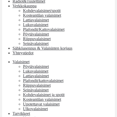
Radiot&Tuulettimet
Verkkokauppa
Kohdevalaisimet/spotit
Kosteantilan valaisimet
Lattiavalaisimet
Lukuvalaisimet
Plafondit/Kattovalaisimet
Pöytävalaisimet
Riippuvalaisimet
Seinävalaisimet
Sähköasennus & Valaisinten korjaus
Yhteystiedot
Valaisimet
Pöytävalaisimet
Lukuvalaisimet
Lattiavalaisimet
Plafondit/kattovalaisimet
Riippuvalaisimet
Seinävalaisimet
Kohdevalaisimet ja spotit
Kosteantilan valaisimet
Upotettavat valaisimet
Ulkovalaisimet
Tarvikkeet