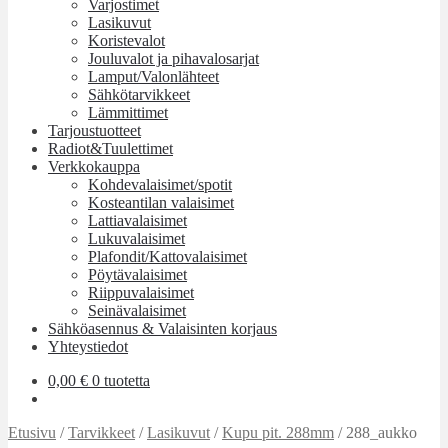
Varjostimet
Lasikuvut
Koristevalot
Jouluvalot ja pihavalosarjat
Lamput/Valonlähteet
Sähkötarvikkeet
Lämmittimet
Tarjoustuotteet
Radiot&Tuulettimet
Verkkokauppa
Kohdevalaisimet/spotit
Kosteantilan valaisimet
Lattiavalaisimet
Lukuvalaisimet
Plafondit/Kattovalaisimet
Pöytävalaisimet
Riippuvalaisimet
Seinävalaisimet
Sähköasennus & Valaisinten korjaus
Yhteystiedot
0,00
€
0 tuotetta
Etusivu
/
Tarvikkeet
/
Lasikuvut
/
Kupu pit. 288mm
/
288_aukko