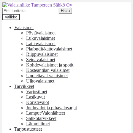
Siirry
Siirry
navigointiin
sisältöön
Etsi:
Haku
Valikko
Valaisimet
Pöytävalaisimet
Lukuvalaisimet
Lattiavalaisimet
Plafondit/kattovalaisimet
Riippuvalaisimet
Seinävalaisimet
Kohdevalaisimet ja spotit
Kosteantilan valaisimet
Upotettavat valaisimet
Ulkovalaisimet
Tarvikkeet
Varjostimet
Lasikuvut
Koristevalot
Jouluvalot ja pihavalosarjat
Lamput/Valonlähteet
Sähkötarvikkeet
Lämmittimet
Tarjoustuotteet