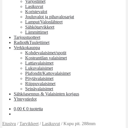
Varjostimet
Lasikuvut
Koristevalot
Jouluvalot ja pihavalosarjat
Lamput/Valonlähteet
Sähkötarvikkeet
Lämmittimet
Tarjoustuotteet
Radiot&Tuulettimet
Verkkokauppa
Kohdevalaisimet/spotit
Kosteantilan valaisimet
Lattiavalaisimet
Lukuvalaisimet
Plafondit/Kattovalaisimet
Pöytävalaisimet
Riippuvalaisimet
Seinävalaisimet
Sähköasennus & Valaisinten korjaus
Yhteystiedot
0,00
€
0 tuotetta
Etusivu
/
Tarvikkeet
/
Lasikuvut
/
Kupu pit. 288mm