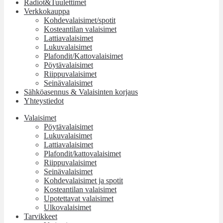
Radiot&Tuulettimet
Verkkokauppa
Kohdevalaisimet/spotit
Kosteantilan valaisimet
Lattiavalaisimet
Lukuvalaisimet
Plafondit/Kattovalaisimet
Pöytävalaisimet
Riippuvalaisimet
Seinävalaisimet
Sähköasennus & Valaisinten korjaus
Yhteystiedot
Valaisimet
Pöytävalaisimet
Lukuvalaisimet
Lattiavalaisimet
Plafondit/kattovalaisimet
Riippuvalaisimet
Seinävalaisimet
Kohdevalaisimet ja spotit
Kosteantilan valaisimet
Upotettavat valaisimet
Ulkovalaisimet
Tarvikkeet