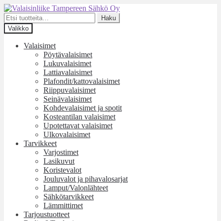
Siirry
Siirry
navigointiin
sisältöön
Etsi:
Haku
Valikko
Valaisimet
Pöytävalaisimet
Lukuvalaisimet
Lattiavalaisimet
Plafondit/kattovalaisimet
Riippuvalaisimet
Seinävalaisimet
Kohdevalaisimet ja spotit
Kosteantilan valaisimet
Upotettavat valaisimet
Ulkovalaisimet
Tarvikkeet
Varjostimet
Lasikuvut
Koristevalot
Jouluvalot ja pihavalosarjat
Lamput/Valonlähteet
Sähkötarvikkeet
Lämmittimet
Tarjoustuotteet