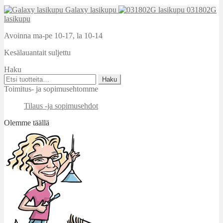
Galaxy lasikupu
031802G
lasikupu
Avoinna ma-pe 10-17
,
la 10-14
Kesälauantait suljettu
Haku
Etsi:
Haku
Toimitus- ja sopimusehtomme
Tilaus -ja sopimusehdot
Olemme täällä