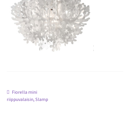
Artikkelien
Edellinen
Fiorella mini
artikkeli
riippuvalaisin, Slamp
selaus