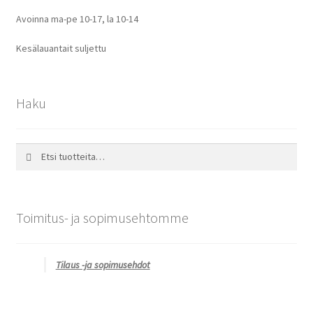
Avoinna ma-pe 10-17
,
la 10-14
Kesälauantait suljettu
Haku
Etsi:
Haku
Toimitus- ja sopimusehtomme
Tilaus -ja sopimusehdot