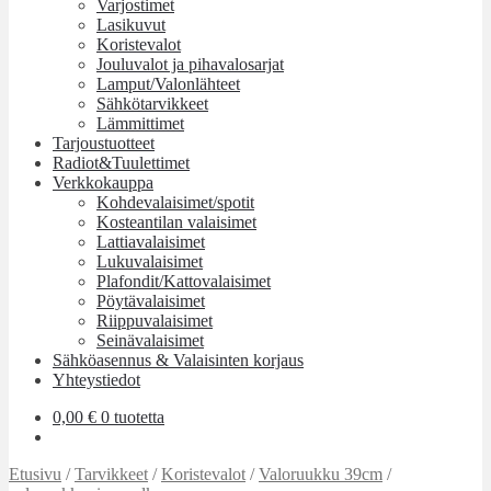
Varjostimet
Lasikuvut
Koristevalot
Jouluvalot ja pihavalosarjat
Lamput/Valonlähteet
Sähkötarvikkeet
Lämmittimet
Tarjoustuotteet
Radiot&Tuulettimet
Verkkokauppa
Kohdevalaisimet/spotit
Kosteantilan valaisimet
Lattiavalaisimet
Lukuvalaisimet
Plafondit/Kattovalaisimet
Pöytävalaisimet
Riippuvalaisimet
Seinävalaisimet
Sähköasennus & Valaisinten korjaus
Yhteystiedot
0,00
€
0 tuotetta
Etusivu
/
Tarvikkeet
/
Koristevalot
/
Valoruukku 39cm
/