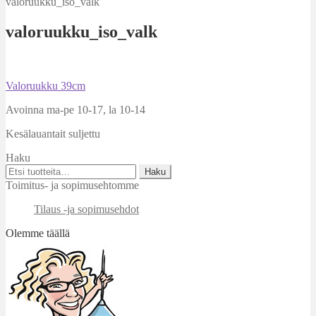
valoruukku_iso_valk
valoruukku_iso_valk
Artikkelien
Edellinen
Valoruukku 39cm
artikkeli
selaus
Avoinna ma-pe 10-17
,
la 10-14
Kesälauantait suljettu
Haku
Etsi:
Haku
Toimitus- ja sopimusehtomme
Tilaus -ja sopimusehdot
Olemme täällä