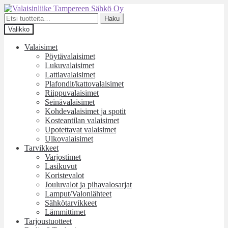
Siirry
Siirry
navigointiin
sisältöön
Etsi:
Haku
Valikko
Valaisimet
Pöytävalaisimet
Lukuvalaisimet
Lattiavalaisimet
Plafondit/kattovalaisimet
Riippuvalaisimet
Seinävalaisimet
Kohdevalaisimet ja spotit
Kosteantilan valaisimet
Upotettavat valaisimet
Ulkovalaisimet
Tarvikkeet
Varjostimet
Lasikuvut
Koristevalot
Jouluvalot ja pihavalosarjat
Lamput/Valonlähteet
Sähkötarvikkeet
Lämmittimet
Tarjoustuotteet