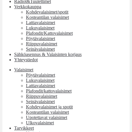
Radiot&Tuulettimet
Verkkokauppa
Kohdevalaisimet/spotit
Kosteantilan valaisimet
Lattiavalaisimet
Lukuvalaisimet
Plafondit/Kattovalaisimet
Pöytävalaisimet
Riippuvalaisimet
Seinävalaisimet
Sähköasennus & Valaisinten korjaus
Yhteystiedot
Valaisimet
Pöytävalaisimet
Lukuvalaisimet
Lattiavalaisimet
Plafondit/kattovalaisimet
Riippuvalaisimet
Seinävalaisimet
Kohdevalaisimet ja spotit
Kosteantilan valaisimet
Upotettavat valaisimet
Ulkovalaisimet
Tarvikkeet