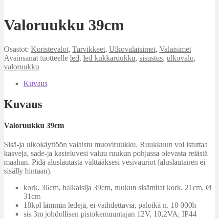
Valoruukku 39cm
Osastot:
Koristevalot
,
Tarvikkeet
,
Ulkovalaisimet
,
Valaisimet
Avainsanat tuotteelle
led
,
led kukkaruukku
,
sisustus
,
ulkovalo
,
valoruukku
Kuvaus
Kuvaus
Valoruukku 39cm
Sisä-ja ulkokäyttöön valaistu muoviruukku. Ruukkuun voi istuttaa
kasveja, sade-ja kasteluvesi valuu ruukun pohjassa olevasta reiästä
maahan. Pidä aluslautasta välttääksesi vesivauriot (aluslautanen ei
sisälly hintaan).
kork. 36cm, halkaisija 39cm, ruukun sisämitat kork. 21cm, Ø
31cm
18kpl lämmin ledejä, ei vaihdettavia, paloikä n. 10 000h
sis 3m johdollisen pistokemuuntajan 12V, 10,2VA, IP44