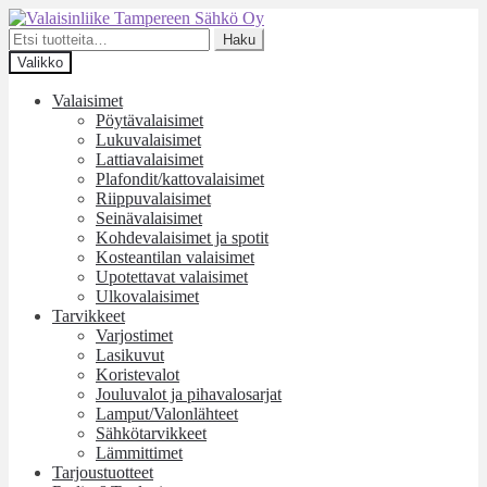
Siirry
Siirry
navigointiin
sisältöön
Etsi:
Haku
Valikko
Valaisimet
Pöytävalaisimet
Lukuvalaisimet
Lattiavalaisimet
Plafondit/kattovalaisimet
Riippuvalaisimet
Seinävalaisimet
Kohdevalaisimet ja spotit
Kosteantilan valaisimet
Upotettavat valaisimet
Ulkovalaisimet
Tarvikkeet
Varjostimet
Lasikuvut
Koristevalot
Jouluvalot ja pihavalosarjat
Lamput/Valonlähteet
Sähkötarvikkeet
Lämmittimet
Tarjoustuotteet