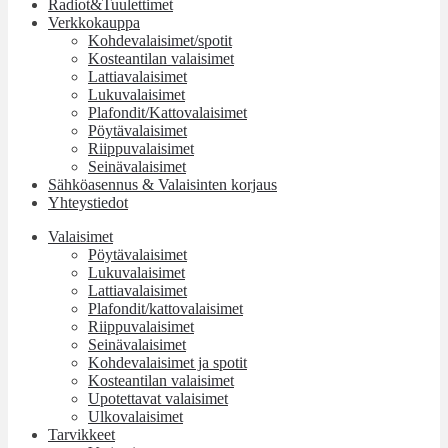
Radiot&Tuulettimet
Verkkokauppa
Kohdevalaisimet/spotit
Kosteantilan valaisimet
Lattiavalaisimet
Lukuvalaisimet
Plafondit/Kattovalaisimet
Pöytävalaisimet
Riippuvalaisimet
Seinävalaisimet
Sähköasennus & Valaisinten korjaus
Yhteystiedot
Valaisimet
Pöytävalaisimet
Lukuvalaisimet
Lattiavalaisimet
Plafondit/kattovalaisimet
Riippuvalaisimet
Seinävalaisimet
Kohdevalaisimet ja spotit
Kosteantilan valaisimet
Upotettavat valaisimet
Ulkovalaisimet
Tarvikkeet