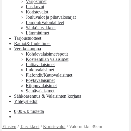
Varjostimet
Lasikuvut
Koristevalot
Jouluvalot ja pihavalosarjat
Lamput/Valonlähteet
Sähkötarvikkeet
Lämmittimet
Tarjoustuotteet
Radiot&Tuulettimet
Verkkokauppa
Kohdevalaisimet/spotit
Kosteantilan valaisimet
Lattiavalaisimet
Lukuvalaisimet
Plafondit/Kattovalaisimet
Pöytävalaisimet
Riippuvalaisimet
Seinävalaisimet
Sähköasennus & Valaisinten korjaus
Yhteystiedot
0,00
€
0 tuotetta
Etusivu
/
Tarvikkeet
/
Koristevalot
/
Valoruukku 39cm