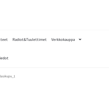
tteet
Radiot&Tuulettimet
Verkkokauppa
iedot
lasikupu_1