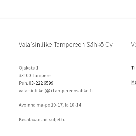
Valaisinliike Tampereen Sähkö Oy
V
Ojakatu 1
Ti
33100 Tampere
Ma
Puh.
03-222 6599
valaisinliike (@) tampereensahko.fi
Avoinna ma-pe 10-17
,
la 10-14
Kesälauantait suljettu