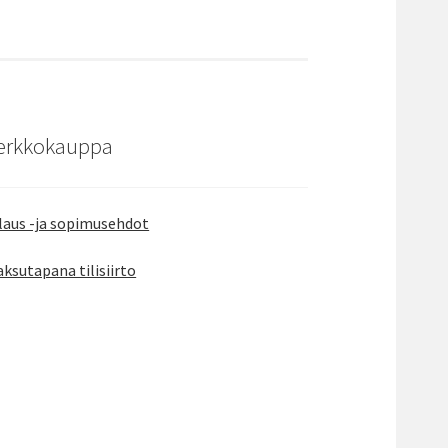
erkkokauppa
laus -ja sopimusehdot
ksutapana tilisiirto