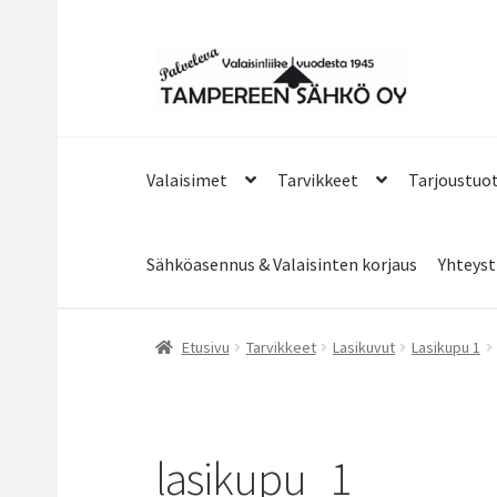
Siirry
Siirry
navigointiin
sisältöön
Valaisimet
Tarvikkeet
Tarjoustuo
Sähköasennus & Valaisinten korjaus
Yhteyst
Etusivu
Tarvikkeet
Lasikuvut
Lasikupu 1
lasikupu_1