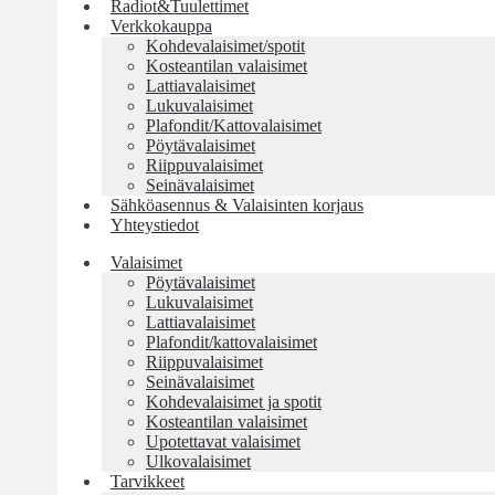
Radiot&Tuulettimet
Verkkokauppa
Kohdevalaisimet/spotit
Kosteantilan valaisimet
Lattiavalaisimet
Lukuvalaisimet
Plafondit/Kattovalaisimet
Pöytävalaisimet
Riippuvalaisimet
Seinävalaisimet
Sähköasennus & Valaisinten korjaus
Yhteystiedot
Valaisimet
Pöytävalaisimet
Lukuvalaisimet
Lattiavalaisimet
Plafondit/kattovalaisimet
Riippuvalaisimet
Seinävalaisimet
Kohdevalaisimet ja spotit
Kosteantilan valaisimet
Upotettavat valaisimet
Ulkovalaisimet
Tarvikkeet