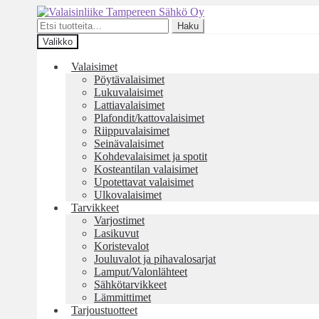
Siirry
Siirry
navigointiin
sisältöön
Etsi:
Haku
Valikko
Valaisimet
Pöytävalaisimet
Lukuvalaisimet
Lattiavalaisimet
Plafondit/kattovalaisimet
Riippuvalaisimet
Seinävalaisimet
Kohdevalaisimet ja spotit
Kosteantilan valaisimet
Upotettavat valaisimet
Ulkovalaisimet
Tarvikkeet
Varjostimet
Lasikuvut
Koristevalot
Jouluvalot ja pihavalosarjat
Lamput/Valonlähteet
Sähkötarvikkeet
Lämmittimet
Tarjoustuotteet