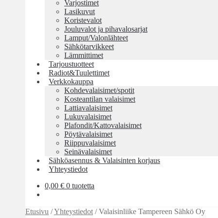
Varjostimet
Lasikuvut
Koristevalot
Jouluvalot ja pihavalosarjat
Lamput/Valonlähteet
Sähkötarvikkeet
Lämmittimet
Tarjoustuotteet
Radiot&Tuulettimet
Verkkokauppa
Kohdevalaisimet/spotit
Kosteantilan valaisimet
Lattiavalaisimet
Lukuvalaisimet
Plafondit/Kattovalaisimet
Pöytävalaisimet
Riippuvalaisimet
Seinävalaisimet
Sähköasennus & Valaisinten korjaus
Yhteystiedot
0,00
€
0 tuotetta
Etusivu
/
Yhteystiedot
/
Valaisinliike Tampereen Sähkö Oy