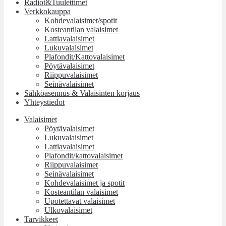
Radiot&Tuulettimet
Verkkokauppa
Kohdevalaisimet/spotit
Kosteantilan valaisimet
Lattiavalaisimet
Lukuvalaisimet
Plafondit/Kattovalaisimet
Pöytävalaisimet
Riippuvalaisimet
Seinävalaisimet
Sähköasennus & Valaisinten korjaus
Yhteystiedot
Valaisimet
Pöytävalaisimet
Lukuvalaisimet
Lattiavalaisimet
Plafondit/kattovalaisimet
Riippuvalaisimet
Seinävalaisimet
Kohdevalaisimet ja spotit
Kosteantilan valaisimet
Upotettavat valaisimet
Ulkovalaisimet
Tarvikkeet