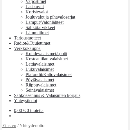
Varjostimet
Lasikuvut
Koristevalot
Jouluvalot ja pihavalosarjat
Lamput/Valonlähteet
Sähkötarvikkeet
Lämmittimet
Tarjoustuotteet
Radiot&Tuulettimet
Verkkokauppa
Kohdevalaisimet/spotit
Kosteantilan valaisimet
Lattiavalaisimet
Lukuvalaisimet
Plafondit/Kattovalaisimet
Pöytävalaisimet
Riippuvalaisimet
Seinävalaisimet
Sähköasennus & Valaisinten korjaus
Yhteystiedot
0,00
€
0 tuotetta
Etusivu
/
Yhteydenotto