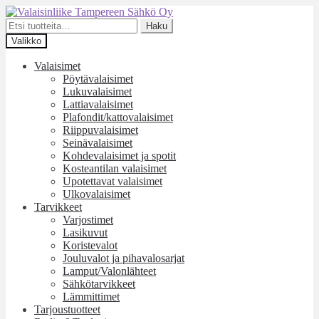
Siirry
Siirry
navigointiin
sisältöön
Etsi:
Haku
Valikko
Valaisimet
Pöytävalaisimet
Lukuvalaisimet
Lattiavalaisimet
Plafondit/kattovalaisimet
Riippuvalaisimet
Seinävalaisimet
Kohdevalaisimet ja spotit
Kosteantilan valaisimet
Upotettavat valaisimet
Ulkovalaisimet
Tarvikkeet
Varjostimet
Lasikuvut
Koristevalot
Jouluvalot ja pihavalosarjat
Lamput/Valonlähteet
Sähkötarvikkeet
Lämmittimet
Tarjoustuotteet