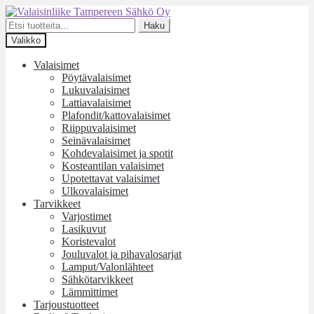
Siirry
Siirry
navigointiin
sisältöön
Etsi:
Haku
Valikko
Valaisimet
Pöytävalaisimet
Lukuvalaisimet
Lattiavalaisimet
Plafondit/kattovalaisimet
Riippuvalaisimet
Seinävalaisimet
Kohdevalaisimet ja spotit
Kosteantilan valaisimet
Upotettavat valaisimet
Ulkovalaisimet
Tarvikkeet
Varjostimet
Lasikuvut
Koristevalot
Jouluvalot ja pihavalosarjat
Lamput/Valonlähteet
Sähkötarvikkeet
Lämmittimet
Tarjoustuotteet