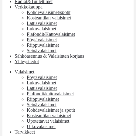
Radiot&Tuulettimet
Verkkokauppa
Kohdevalaisimet/spotit
Kosteantilan valaisimet
Lattiavalaisimet
Lukuvalaisimet
Plafondit/Kattovalaisimet
Pöytävalaisimet
Riippuvalaisimet
Seinävalaisimet
Sähköasennus & Valaisinten korjaus
Yhteystiedot
Valaisimet
Pöytävalaisimet
Lukuvalaisimet
Lattiavalaisimet
Plafondit/kattovalaisimet
Riippuvalaisimet
Seinävalaisimet
Kohdevalaisimet ja spotit
Kosteantilan valaisimet
Upotettavat valaisimet
Ulkovalaisimet
Tarvikkeet