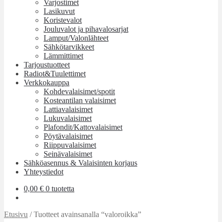
Varjostimet
Lasikuvut
Koristevalot
Jouluvalot ja pihavalosarjat
Lamput/Valonlähteet
Sähkötarvikkeet
Lämmittimet
Tarjoustuotteet
Radiot&Tuulettimet
Verkkokauppa
Kohdevalaisimet/spotit
Kosteantilan valaisimet
Lattiavalaisimet
Lukuvalaisimet
Plafondit/Kattovalaisimet
Pöytävalaisimet
Riippuvalaisimet
Seinävalaisimet
Sähköasennus & Valaisinten korjaus
Yhteystiedot
0,00
€
0 tuotetta
Etusivu
/
Tuotteet avainsanalla “valoroikka”