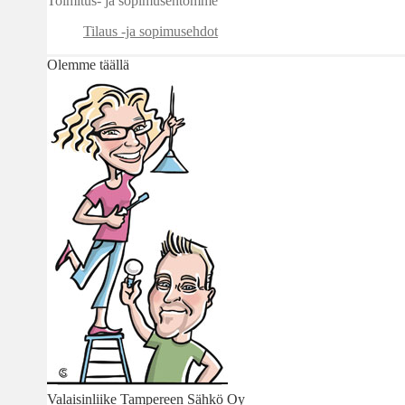
Toimitus- ja sopimusehtomme
Tilaus -ja sopimusehdot
Olemme täällä
Valaisinliike Tampereen Sähkö Oy