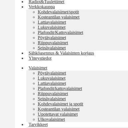
Radiot&Tuulettimet
Verkkokauppa
Kohdevalaisimet/spotit
Kosteantilan valaisimet
Lattiavalaisimet
Lukuvalaisimet
Plafondit/Kattovalaisimet
Pöytävalaisimet
Riippuvalaisimet
Seinävalaisimet
Sähköasennus & Valaisinten korjaus
Yhteystiedot
Valaisimet
Pöytävalaisimet
Lukuvalaisimet
Lattiavalaisimet
Plafondit/kattovalaisimet
Riippuvalaisimet
Seinävalaisimet
Kohdevalaisimet ja spotit
Kosteantilan valaisimet
Upotettavat valaisimet
Ulkovalaisimet
Tarvikkeet