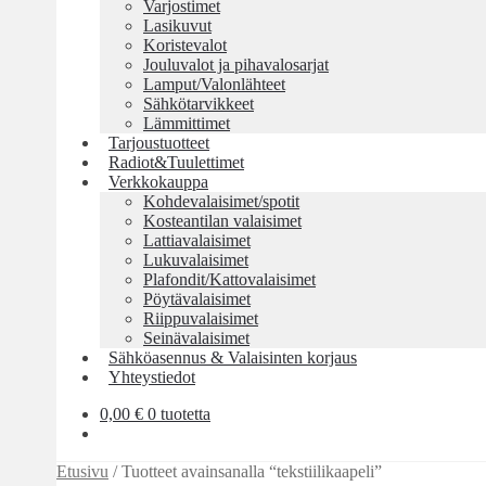
Varjostimet
Lasikuvut
Koristevalot
Jouluvalot ja pihavalosarjat
Lamput/Valonlähteet
Sähkötarvikkeet
Lämmittimet
Tarjoustuotteet
Radiot&Tuulettimet
Verkkokauppa
Kohdevalaisimet/spotit
Kosteantilan valaisimet
Lattiavalaisimet
Lukuvalaisimet
Plafondit/Kattovalaisimet
Pöytävalaisimet
Riippuvalaisimet
Seinävalaisimet
Sähköasennus & Valaisinten korjaus
Yhteystiedot
0,00
€
0 tuotetta
Etusivu
/
Tuotteet avainsanalla “tekstiilikaapeli”