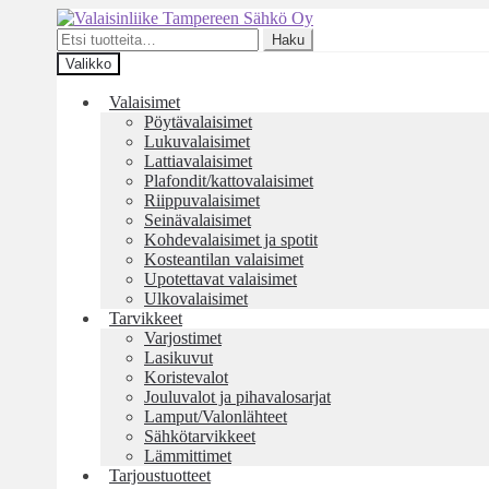
Siirry
Siirry
navigointiin
sisältöön
Etsi:
Haku
Valikko
Valaisimet
Pöytävalaisimet
Lukuvalaisimet
Lattiavalaisimet
Plafondit/kattovalaisimet
Riippuvalaisimet
Seinävalaisimet
Kohdevalaisimet ja spotit
Kosteantilan valaisimet
Upotettavat valaisimet
Ulkovalaisimet
Tarvikkeet
Varjostimet
Lasikuvut
Koristevalot
Jouluvalot ja pihavalosarjat
Lamput/Valonlähteet
Sähkötarvikkeet
Lämmittimet
Tarjoustuotteet