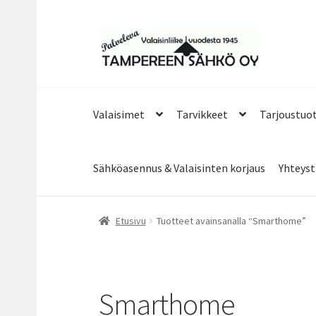
Siirry
Siirry
navigointiin
sisältöön
Valaisimet
Tarvikkeet
Tarjoustuo
Sähköasennus & Valaisinten korjaus
Yhteyst
Etusivu
Tuotteet avainsanalla “Smarthome”
Smarthome