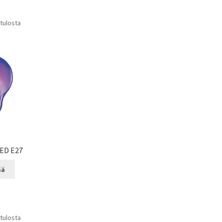
 tulosta
LED E27
ää
 tulosta