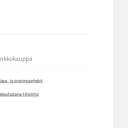
erkkokauppa
laus -ja sopimusehdot
ksutapana tilisiirto