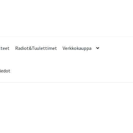
tteet
Radiot&Tuulettimet
Verkkokauppa
iedot