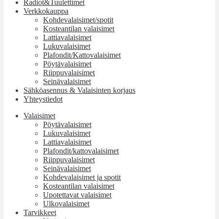
Radiot&Tuulettimet
Verkkokauppa
Kohdevalaisimet/spotit
Kosteantilan valaisimet
Lattiavalaisimet
Lukuvalaisimet
Plafondit/Kattovalaisimet
Pöytävalaisimet
Riippuvalaisimet
Seinävalaisimet
Sähköasennus & Valaisinten korjaus
Yhteystiedot
Valaisimet
Pöytävalaisimet
Lukuvalaisimet
Lattiavalaisimet
Plafondit/kattovalaisimet
Riippuvalaisimet
Seinävalaisimet
Kohdevalaisimet ja spotit
Kosteantilan valaisimet
Upotettavat valaisimet
Ulkovalaisimet
Tarvikkeet