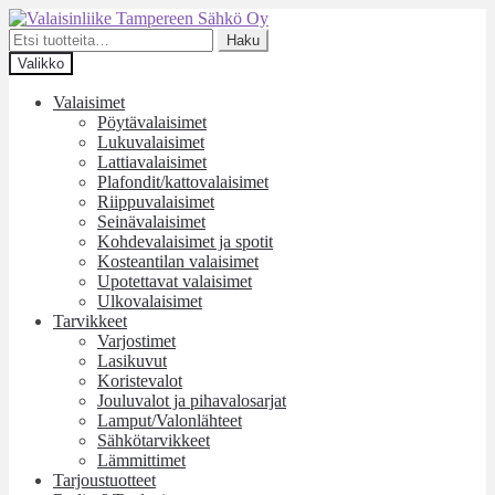
Siirry
Siirry
navigointiin
sisältöön
Etsi:
Haku
Valikko
Valaisimet
Pöytävalaisimet
Lukuvalaisimet
Lattiavalaisimet
Plafondit/kattovalaisimet
Riippuvalaisimet
Seinävalaisimet
Kohdevalaisimet ja spotit
Kosteantilan valaisimet
Upotettavat valaisimet
Ulkovalaisimet
Tarvikkeet
Varjostimet
Lasikuvut
Koristevalot
Jouluvalot ja pihavalosarjat
Lamput/Valonlähteet
Sähkötarvikkeet
Lämmittimet
Tarjoustuotteet