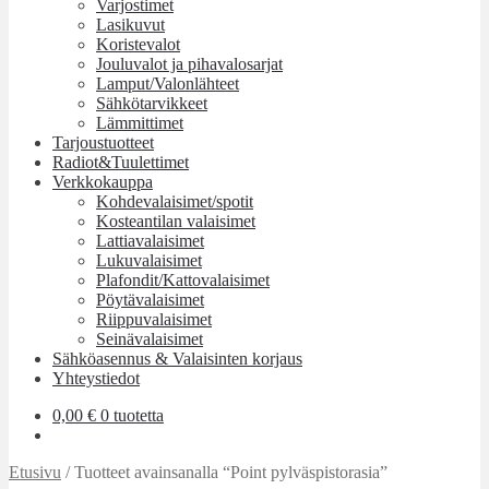
Varjostimet
Lasikuvut
Koristevalot
Jouluvalot ja pihavalosarjat
Lamput/Valonlähteet
Sähkötarvikkeet
Lämmittimet
Tarjoustuotteet
Radiot&Tuulettimet
Verkkokauppa
Kohdevalaisimet/spotit
Kosteantilan valaisimet
Lattiavalaisimet
Lukuvalaisimet
Plafondit/Kattovalaisimet
Pöytävalaisimet
Riippuvalaisimet
Seinävalaisimet
Sähköasennus & Valaisinten korjaus
Yhteystiedot
0,00
€
0 tuotetta
Etusivu
/
Tuotteet avainsanalla “Point pylväspistorasia”