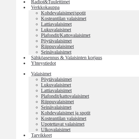
Radiot&Tuulettimet
Verkkokauppa
Kohdevalaisimet/spotit
Kosteantilan valaisimet
Lattiavalaisimet
Lukuvalaisimet
Plafondit/Kattovalaisimet
Pöytävalaisimet
Riippuvalaisimet
Seinävalaisimet
Sähköasennus & Valaisinten korjaus
Yhteystiedot
Valaisimet
Pöytävalaisimet
Lukuvalaisimet
Lattiavalaisimet
Plafondit/kattovalaisimet
Riippuvalaisimet
Seinävalaisimet
Kohdevalaisimet ja spotit
Kosteantilan valaisimet
Upotettavat valaisimet
Ulkovalaisimet
Tarvikkeet