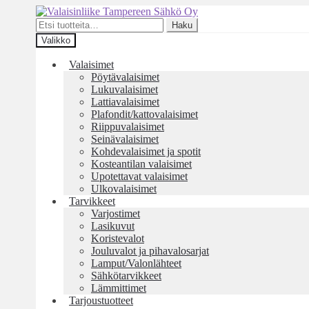
Siirry
Siirry
navigointiin
sisältöön
Etsi:
Haku
Valikko
Valaisimet
Pöytävalaisimet
Lukuvalaisimet
Lattiavalaisimet
Plafondit/kattovalaisimet
Riippuvalaisimet
Seinävalaisimet
Kohdevalaisimet ja spotit
Kosteantilan valaisimet
Upotettavat valaisimet
Ulkovalaisimet
Tarvikkeet
Varjostimet
Lasikuvut
Koristevalot
Jouluvalot ja pihavalosarjat
Lamput/Valonlähteet
Sähkötarvikkeet
Lämmittimet
Tarjoustuotteet