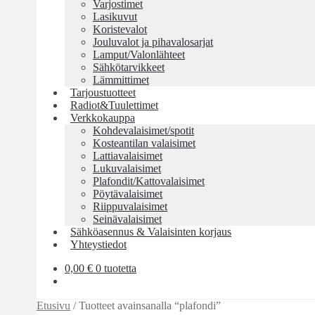
Varjostimet
Lasikuvut
Koristevalot
Jouluvalot ja pihavalosarjat
Lamput/Valonlähteet
Sähkötarvikkeet
Lämmittimet
Tarjoustuotteet
Radiot&Tuulettimet
Verkkokauppa
Kohdevalaisimet/spotit
Kosteantilan valaisimet
Lattiavalaisimet
Lukuvalaisimet
Plafondit/Kattovalaisimet
Pöytävalaisimet
Riippuvalaisimet
Seinävalaisimet
Sähköasennus & Valaisinten korjaus
Yhteystiedot
0,00
€
0 tuotetta
Etusivu
/
Tuotteet avainsanalla “plafondi”