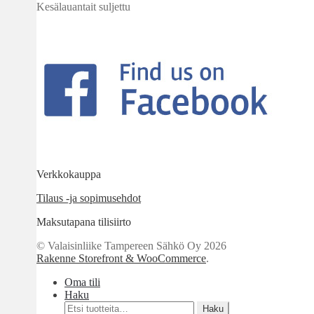
Kesälauantait suljettu
Verkkokauppa
Tilaus -ja sopimusehdot
Maksutapana tilisiirto
© Valaisinliike Tampereen Sähkö Oy 2026
Rakenne Storefront & WooCommerce
.
Oma tili
Haku
Etsi:
Haku