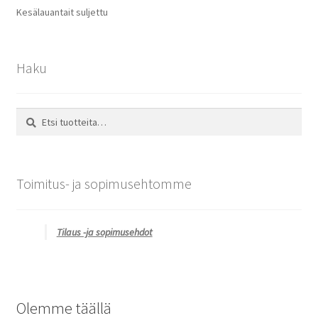
Kesälauantait suljettu
Haku
Etsi:
Haku
Toimitus- ja sopimusehtomme
Tilaus -ja sopimusehdot
Olemme täällä