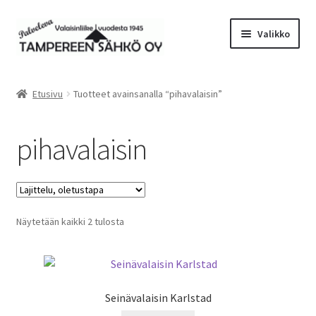
Siirry
Siirry
Valikko
navigointiin
sisältöön
Laajen
Valaisimet
alemm
Etusivu
Tuotteet avainsanalla “pihavalaisin”
tason
Laajen
Tarvikkeet
valikko
alemm
pihavalaisin
tason
Tarjoustuotteet
valikko
Radiot&Tuulettimet
Laajen
Näytetään kaikki 2 tulosta
Verkkokauppa
alemm
tason
Sähköasennus & Valaisinten korjaus
valikko
Seinävalaisin Karlstad
Yhteystiedot