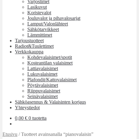
Varjostimet
Lasikuvut
Koristevalot
Jouluvalot ja pihavalosarjat
Lamput/Valonlähteet
Sähkötarvikkeet
Lämmittimet
Tarjoustuotteet
Radiot&Tuulettimet
Verkkokauppa
Kohdevalaisimet/spotit
Kosteantilan valaisimet
Lattiavalaisimet
Lukuvalaisimet
Plafondit/Kattovalaisimet
Pöytävalaisimet
Riippuvalaisimet
Seinävalaisimet
Sähköasennus & Valaisinten korjaus
Yhteystiedot
0,00
€
0 tuotetta
Etusivu
/
Tuotteet avainsanalla “pianovalaisin”