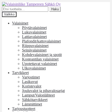
Siirry
Siirry
navigointiin
sisältöön
Etsi:
Haku
Valikko
Valaisimet
Pöytävalaisimet
Lukuvalaisimet
Lattiavalaisimet
Plafondit/kattovalaisimet
Riippuvalaisimet
Seinävalaisimet
Kohdevalaisimet ja spotit
Kosteantilan valaisimet
Upotettavat valaisimet
Ulkovalaisimet
Tarvikkeet
Varjostimet
Lasikuvut
Koristevalot
Jouluvalot ja pihavalosarjat
Lamput/Valonlähteet
Sähkötarvikkeet
Lämmittimet
Tarjoustuotteet