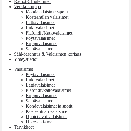
Radiot&Tuulettimet
Verkkokauppa
Kohdevalaisimet/spotit
Kosteantilan valaisimet
Lattiavalaisimet
Lukuvalaisimet
Plafondit/Kattovalaisimet
Pöytävalaisimet
Riippuvalaisimet
Seinävalaisimet
Sähköasennus & Valaisinten korjaus
Yhteystiedot
Valaisimet
Pöytävalaisimet
Lukuvalaisimet
Lattiavalaisimet
Plafondit/kattovalaisimet
Riippuvalaisimet
Seinävalaisimet
Kohdevalaisimet ja spotit
Kosteantilan valaisimet
Upotettavat valaisimet
Ulkovalaisimet
Tarvikkeet