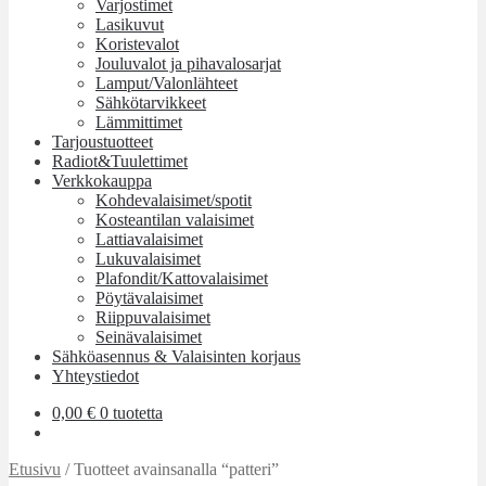
Varjostimet
Lasikuvut
Koristevalot
Jouluvalot ja pihavalosarjat
Lamput/Valonlähteet
Sähkötarvikkeet
Lämmittimet
Tarjoustuotteet
Radiot&Tuulettimet
Verkkokauppa
Kohdevalaisimet/spotit
Kosteantilan valaisimet
Lattiavalaisimet
Lukuvalaisimet
Plafondit/Kattovalaisimet
Pöytävalaisimet
Riippuvalaisimet
Seinävalaisimet
Sähköasennus & Valaisinten korjaus
Yhteystiedot
0,00
€
0 tuotetta
Etusivu
/
Tuotteet avainsanalla “patteri”