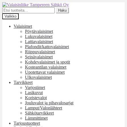
Siirry
Siirry
navigointiin
sisältöön
Etsi:
Haku
Valikko
Valaisimet
Pöytävalaisimet
Lukuvalaisimet
Lattiavalaisimet
Plafondit/kattovalaisimet
Riippuvalaisimet
Seinävalaisimet
Kohdevalaisimet ja spotit
Kosteantilan valaisimet
Upotettavat valaisimet
Ulkovalaisimet
Tarvikkeet
Varjostimet
Lasikuvut
Koristevalot
Jouluvalot ja pihavalosarjat
Lamput/Valonlähteet
Sähkötarvikkeet
Lämmittimet
Tarjoustuotteet