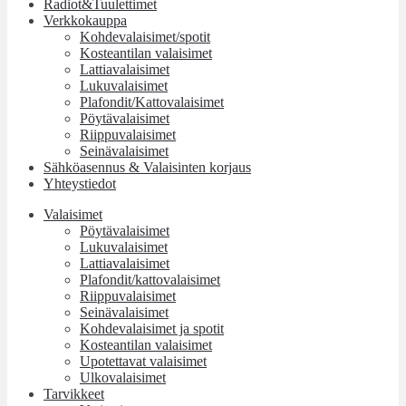
Radiot&Tuulettimet
Verkkokauppa
Kohdevalaisimet/spotit
Kosteantilan valaisimet
Lattiavalaisimet
Lukuvalaisimet
Plafondit/Kattovalaisimet
Pöytävalaisimet
Riippuvalaisimet
Seinävalaisimet
Sähköasennus & Valaisinten korjaus
Yhteystiedot
Valaisimet
Pöytävalaisimet
Lukuvalaisimet
Lattiavalaisimet
Plafondit/kattovalaisimet
Riippuvalaisimet
Seinävalaisimet
Kohdevalaisimet ja spotit
Kosteantilan valaisimet
Upotettavat valaisimet
Ulkovalaisimet
Tarvikkeet