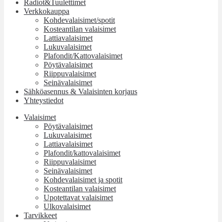
Radiot&Tuulettimet
Verkkokauppa
Kohdevalaisimet/spotit
Kosteantilan valaisimet
Lattiavalaisimet
Lukuvalaisimet
Plafondit/Kattovalaisimet
Pöytävalaisimet
Riippuvalaisimet
Seinävalaisimet
Sähköasennus & Valaisinten korjaus
Yhteystiedot
Valaisimet
Pöytävalaisimet
Lukuvalaisimet
Lattiavalaisimet
Plafondit/kattovalaisimet
Riippuvalaisimet
Seinävalaisimet
Kohdevalaisimet ja spotit
Kosteantilan valaisimet
Upotettavat valaisimet
Ulkovalaisimet
Tarvikkeet