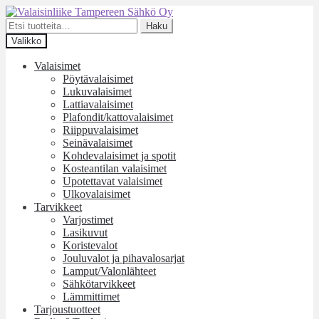
Siirry
Siirry
navigointiin
sisältöön
Etsi:
Haku
Valikko
Valaisimet
Pöytävalaisimet
Lukuvalaisimet
Lattiavalaisimet
Plafondit/kattovalaisimet
Riippuvalaisimet
Seinävalaisimet
Kohdevalaisimet ja spotit
Kosteantilan valaisimet
Upotettavat valaisimet
Ulkovalaisimet
Tarvikkeet
Varjostimet
Lasikuvut
Koristevalot
Jouluvalot ja pihavalosarjat
Lamput/Valonlähteet
Sähkötarvikkeet
Lämmittimet
Tarjoustuotteet