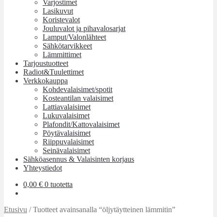
Varjostimet
Lasikuvut
Koristevalot
Jouluvalot ja pihavalosarjat
Lamput/Valonlähteet
Sähkötarvikkeet
Lämmittimet
Tarjoustuotteet
Radiot&Tuulettimet
Verkkokauppa
Kohdevalaisimet/spotit
Kosteantilan valaisimet
Lattiavalaisimet
Lukuvalaisimet
Plafondit/Kattovalaisimet
Pöytävalaisimet
Riippuvalaisimet
Seinävalaisimet
Sähköasennus & Valaisinten korjaus
Yhteystiedot
0,00
€
0 tuotetta
Etusivu
/
Tuotteet avainsanalla “öljytäytteinen lämmitin”