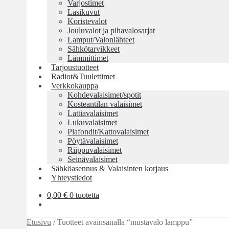
Varjostimet
Lasikuvut
Koristevalot
Jouluvalot ja pihavalosarjat
Lamput/Valonlähteet
Sähkötarvikkeet
Lämmittimet
Tarjoustuotteet
Radiot&Tuulettimet
Verkkokauppa
Kohdevalaisimet/spotit
Kosteantilan valaisimet
Lattiavalaisimet
Lukuvalaisimet
Plafondit/Kattovalaisimet
Pöytävalaisimet
Riippuvalaisimet
Seinävalaisimet
Sähköasennus & Valaisinten korjaus
Yhteystiedot
0,00
€
0 tuotetta
Etusivu
/
Tuotteet avainsanalla “mustavalo lamppu”