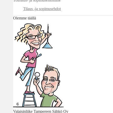
Toimitus- ja sopimusehtomme
Tilaus -ja sopimusehdot
Olemme täällä
Valaisinliike Tampereen Sähkö Oy