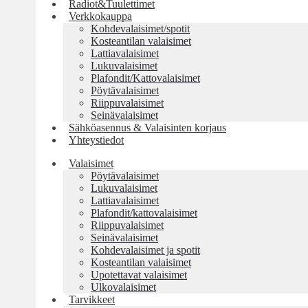
Radiot&Tuulettimet
Verkkokauppa
Kohdevalaisimet/spotit
Kosteantilan valaisimet
Lattiavalaisimet
Lukuvalaisimet
Plafondit/Kattovalaisimet
Pöytävalaisimet
Riippuvalaisimet
Seinävalaisimet
Sähköasennus & Valaisinten korjaus
Yhteystiedot
Valaisimet
Pöytävalaisimet
Lukuvalaisimet
Lattiavalaisimet
Plafondit/kattovalaisimet
Riippuvalaisimet
Seinävalaisimet
Kohdevalaisimet ja spotit
Kosteantilan valaisimet
Upotettavat valaisimet
Ulkovalaisimet
Tarvikkeet