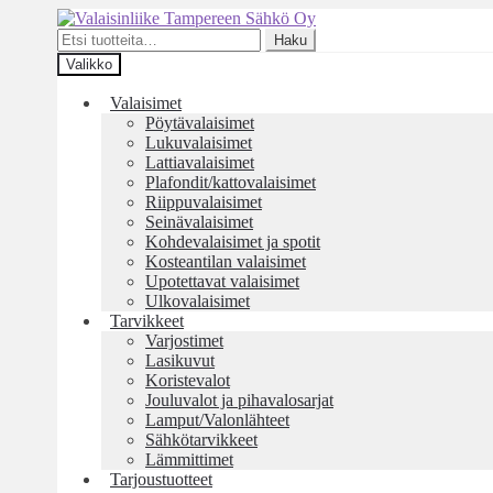
Siirry
Siirry
navigointiin
sisältöön
Etsi:
Haku
Valikko
Valaisimet
Pöytävalaisimet
Lukuvalaisimet
Lattiavalaisimet
Plafondit/kattovalaisimet
Riippuvalaisimet
Seinävalaisimet
Kohdevalaisimet ja spotit
Kosteantilan valaisimet
Upotettavat valaisimet
Ulkovalaisimet
Tarvikkeet
Varjostimet
Lasikuvut
Koristevalot
Jouluvalot ja pihavalosarjat
Lamput/Valonlähteet
Sähkötarvikkeet
Lämmittimet
Tarjoustuotteet