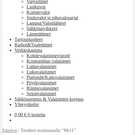
Varjostimet
Lasikuvut
Koristevalot
Jouluvalot ja pihavalosarjat
Lamput/Valonlähteet
Sähkötarvikkeet
Lämmittimet
Tarjoustuotteet
Radiot&Tuulettimet
Verkkokauppa
Kohdevalaisimet/spotit
Kosteantilan valaisimet
Lattiavalaisimet
Lukuvalaisimet
Plafondit/Kattovalaisimet
Pöytävalaisimet
Riippuvalaisimet
Seinävalaisimet
Sähköasennus & Valaisinten korjaus
Yhteystiedot
0,00
€
0 tuotetta
Etusivu
/
Tuotteet avainsanalla “Mr11”