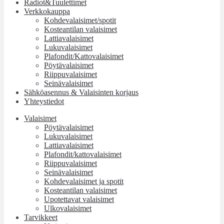
Radiot&Tuulettimet
Verkkokauppa
Kohdevalaisimet/spotit
Kosteantilan valaisimet
Lattiavalaisimet
Lukuvalaisimet
Plafondit/Kattovalaisimet
Pöytävalaisimet
Riippuvalaisimet
Seinävalaisimet
Sähköasennus & Valaisinten korjaus
Yhteystiedot
Valaisimet
Pöytävalaisimet
Lukuvalaisimet
Lattiavalaisimet
Plafondit/kattovalaisimet
Riippuvalaisimet
Seinävalaisimet
Kohdevalaisimet ja spotit
Kosteantilan valaisimet
Upotettavat valaisimet
Ulkovalaisimet
Tarvikkeet