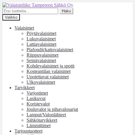
Siirry
Siirry
navigointiin
sisältöön
Etsi:
Haku
Valikko
Valaisimet
Pöytävalaisimet
Lukuvalaisimet
Lattiavalaisimet
Plafondit/kattovalaisimet
Riippuvalaisimet
Seinävalaisimet
Kohdevalaisimet ja spotit
Kosteantilan valaisimet
Upotettavat valaisimet
Ulkovalaisimet
Tarvikkeet
Varjostimet
Lasikuvut
Koristevalot
Jouluvalot ja pihavalosarjat
Lamput/Valonlähteet
Sähkötarvikkeet
Lämmittimet
Tarjoustuotteet