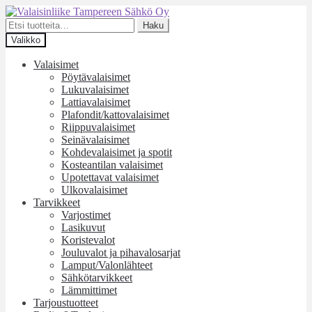
Siirry
Siirry
navigointiin
sisältöön
Etsi:
Haku
Valikko
Valaisimet
Pöytävalaisimet
Lukuvalaisimet
Lattiavalaisimet
Plafondit/kattovalaisimet
Riippuvalaisimet
Seinävalaisimet
Kohdevalaisimet ja spotit
Kosteantilan valaisimet
Upotettavat valaisimet
Ulkovalaisimet
Tarvikkeet
Varjostimet
Lasikuvut
Koristevalot
Jouluvalot ja pihavalosarjat
Lamput/Valonlähteet
Sähkötarvikkeet
Lämmittimet
Tarjoustuotteet