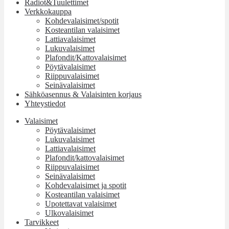
Radiot&Tuulettimet
Verkkokauppa
Kohdevalaisimet/spotit
Kosteantilan valaisimet
Lattiavalaisimet
Lukuvalaisimet
Plafondit/Kattovalaisimet
Pöytävalaisimet
Riippuvalaisimet
Seinävalaisimet
Sähköasennus & Valaisinten korjaus
Yhteystiedot
Valaisimet
Pöytävalaisimet
Lukuvalaisimet
Lattiavalaisimet
Plafondit/kattovalaisimet
Riippuvalaisimet
Seinävalaisimet
Kohdevalaisimet ja spotit
Kosteantilan valaisimet
Upotettavat valaisimet
Ulkovalaisimet
Tarvikkeet