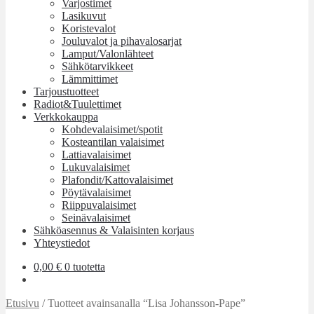
Varjostimet
Lasikuvut
Koristevalot
Jouluvalot ja pihavalosarjat
Lamput/Valonlähteet
Sähkötarvikkeet
Lämmittimet
Tarjoustuotteet
Radiot&Tuulettimet
Verkkokauppa
Kohdevalaisimet/spotit
Kosteantilan valaisimet
Lattiavalaisimet
Lukuvalaisimet
Plafondit/Kattovalaisimet
Pöytävalaisimet
Riippuvalaisimet
Seinävalaisimet
Sähköasennus & Valaisinten korjaus
Yhteystiedot
0,00
€
0 tuotetta
Etusivu
/
Tuotteet avainsanalla “Lisa Johansson-Pape”