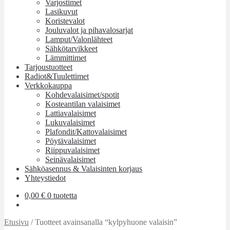
Varjostimet
Lasikuvut
Koristevalot
Jouluvalot ja pihavalosarjat
Lamput/Valonlähteet
Sähkötarvikkeet
Lämmittimet
Tarjoustuotteet
Radiot&Tuulettimet
Verkkokauppa
Kohdevalaisimet/spotit
Kosteantilan valaisimet
Lattiavalaisimet
Lukuvalaisimet
Plafondit/Kattovalaisimet
Pöytävalaisimet
Riippuvalaisimet
Seinävalaisimet
Sähköasennus & Valaisinten korjaus
Yhteystiedot
0,00
€
0 tuotetta
Etusivu
/
Tuotteet avainsanalla “kylpyhuone valaisin”