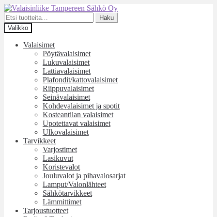
Siirry
Siirry
navigointiin
sisältöön
Etsi:
Haku
Valikko
Valaisimet
Pöytävalaisimet
Lukuvalaisimet
Lattiavalaisimet
Plafondit/kattovalaisimet
Riippuvalaisimet
Seinävalaisimet
Kohdevalaisimet ja spotit
Kosteantilan valaisimet
Upotettavat valaisimet
Ulkovalaisimet
Tarvikkeet
Varjostimet
Lasikuvut
Koristevalot
Jouluvalot ja pihavalosarjat
Lamput/Valonlähteet
Sähkötarvikkeet
Lämmittimet
Tarjoustuotteet