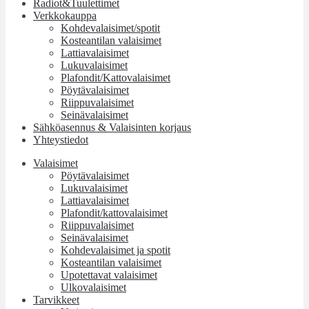
Radiot&Tuulettimet
Verkkokauppa
Kohdevalaisimet/spotit
Kosteantilan valaisimet
Lattiavalaisimet
Lukuvalaisimet
Plafondit/Kattovalaisimet
Pöytävalaisimet
Riippuvalaisimet
Seinävalaisimet
Sähköasennus & Valaisinten korjaus
Yhteystiedot
Valaisimet
Pöytävalaisimet
Lukuvalaisimet
Lattiavalaisimet
Plafondit/kattovalaisimet
Riippuvalaisimet
Seinävalaisimet
Kohdevalaisimet ja spotit
Kosteantilan valaisimet
Upotettavat valaisimet
Ulkovalaisimet
Tarvikkeet