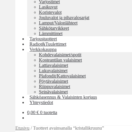
Varjostimet
Lasikuvut
Koristevalot
Jouluvalot ja pihavalosarjat
Lamput/Valonlähteet
Sähkötarvikkeet
Lämmittimet
Tarjoustuotteet
Radiot&Tuulettimet
Verkkokauppa
Kohdevalaisimet/spotit
Kosteantilan valaisimet
Lattiavalaisimet
Lukuvalaisimet
Plafondit/Kattovalaisimet
Pöytävalaisimet
Riippuvalaisimet
Seinävalaisimet
Sähköasennus & Valaisinten korjaus
Yhteystiedot
0,00
€
0 tuotetta
Etusivu
/
Tuotteet avainsanalla “kristallikruunu”