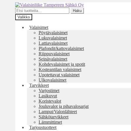
Siirry
Siirry
navigointiin
sisältöön
Etsi:
Haku
Valikko
Valaisimet
Pöytävalaisimet
Lukuvalaisimet
Lattiavalaisimet
Plafondit/kattovalaisimet
Riippuvalaisimet
Seinävalaisimet
Kohdevalaisimet ja spotit
Kosteantilan valaisimet
Upotettavat valaisimet
Ulkovalaisimet
Tarvikkeet
Varjostimet
Lasikuvut
Koristevalot
Jouluvalot ja pihavalosarjat
Lamput/Valonlähteet
Sähkötarvikkeet
Lämmittimet
Tarjoustuotteet