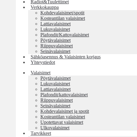
Radiot&Tuulettimet
Verkkokauppa
Kohdevalaisimet/spotit
Kosteantilan valaisimet
Lattiavalaisimet
Lukuvalaisimet
Plafondit/Kattovalaisimet
Pöytävalaisimet
Riippuvalaisimet
Seinävalaisimet
Sähköasennus & Valaisinten korjaus
Yhteystiedot
Valaisimet
Pöytävalaisimet
Lukuvalaisimet
Lattiavalaisimet
Plafondit/kattovalaisimet
Riippuvalaisimet
Seinävalaisimet
Kohdevalaisimet ja spotit
Kosteantilan valaisimet
Upotettavat valaisimet
Ulkovalaisimet
Tarvikkeet