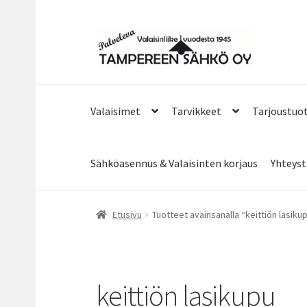
Siirry
Siirry
navigointiin
sisältöön
Valaisimet
Tarvikkeet
Tarjoustuo
Sähköasennus & Valaisinten korjaus
Yhteyst
Etusivu
Tuotteet avainsanalla “keittiön lasiku
keittiön lasikupu