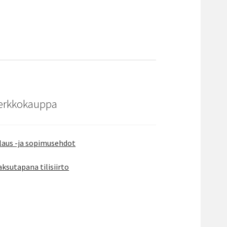
erkkokauppa
laus -ja sopimusehdot
ksutapana tilisiirto