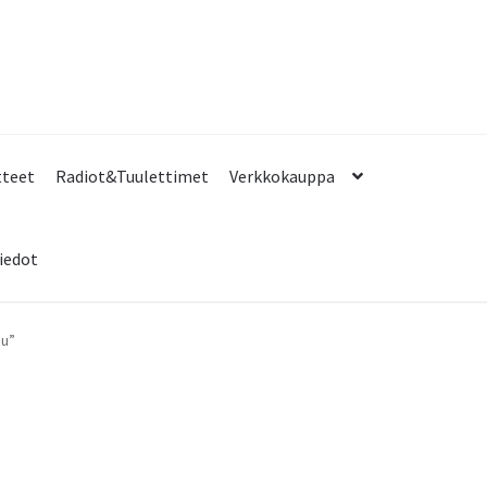
tteet
Radiot&Tuulettimet
Verkkokauppa
iedot
pu”