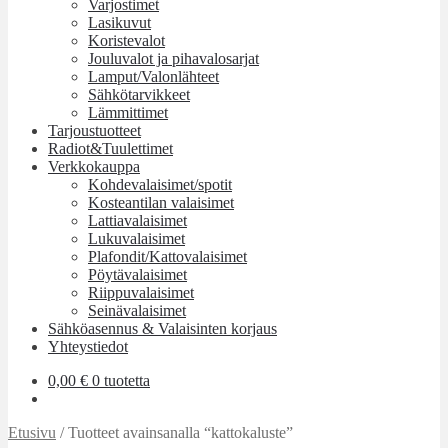
Varjostimet
Lasikuvut
Koristevalot
Jouluvalot ja pihavalosarjat
Lamput/Valonlähteet
Sähkötarvikkeet
Lämmittimet
Tarjoustuotteet
Radiot&Tuulettimet
Verkkokauppa
Kohdevalaisimet/spotit
Kosteantilan valaisimet
Lattiavalaisimet
Lukuvalaisimet
Plafondit/Kattovalaisimet
Pöytävalaisimet
Riippuvalaisimet
Seinävalaisimet
Sähköasennus & Valaisinten korjaus
Yhteystiedot
0,00
€
0 tuotetta
Etusivu
/
Tuotteet avainsanalla “kattokaluste”