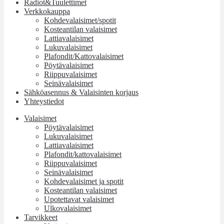
Radiot&Tuulettimet
Verkkokauppa
Kohdevalaisimet/spotit
Kosteantilan valaisimet
Lattiavalaisimet
Lukuvalaisimet
Plafondit/Kattovalaisimet
Pöytävalaisimet
Riippuvalaisimet
Seinävalaisimet
Sähköasennus & Valaisinten korjaus
Yhteystiedot
Valaisimet
Pöytävalaisimet
Lukuvalaisimet
Lattiavalaisimet
Plafondit/kattovalaisimet
Riippuvalaisimet
Seinävalaisimet
Kohdevalaisimet ja spotit
Kosteantilan valaisimet
Upotettavat valaisimet
Ulkovalaisimet
Tarvikkeet