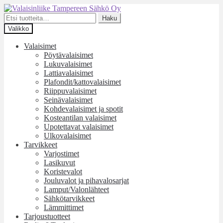
Siirry
Siirry
navigointiin
sisältöön
Etsi:
Haku
Valikko
Valaisimet
Pöytävalaisimet
Lukuvalaisimet
Lattiavalaisimet
Plafondit/kattovalaisimet
Riippuvalaisimet
Seinävalaisimet
Kohdevalaisimet ja spotit
Kosteantilan valaisimet
Upotettavat valaisimet
Ulkovalaisimet
Tarvikkeet
Varjostimet
Lasikuvut
Koristevalot
Jouluvalot ja pihavalosarjat
Lamput/Valonlähteet
Sähkötarvikkeet
Lämmittimet
Tarjoustuotteet