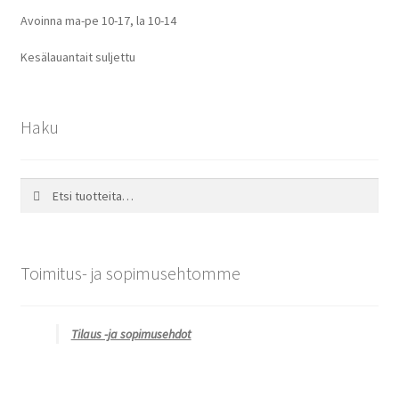
Avoinna ma-pe 10-17
,
la 10-14
Kesälauantait suljettu
Haku
Etsi:
Haku
Toimitus- ja sopimusehtomme
Tilaus -ja sopimusehdot