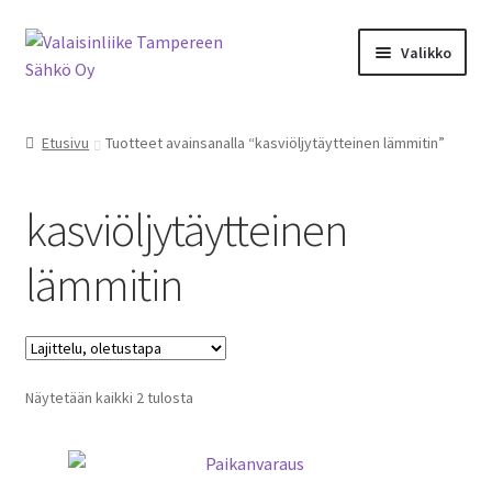
Siirry
Siirry
Valikko
navigointiin
sisältöön
Laajen
Valaisimet
alemm
Etusivu
Tuotteet avainsanalla “kasviöljytäytteinen lämmitin”
tason
Laajen
Tarvikkeet
valikko
alemm
kasviöljytäytteinen
tason
Tarjoustuotteet
valikko
lämmitin
Radiot&Tuulettimet
Laajen
Verkkokauppa
alemm
tason
Näytetään kaikki 2 tulosta
Sähköasennus & Valaisinten korjaus
valikko
Yhteystiedot