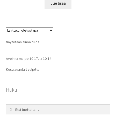
Lue lisää
Näytetään ainoa tulos
Avoinna ma-pe 10-17
,
la 10-14
Kesälauantait suljettu
Haku
Etsi:
Haku