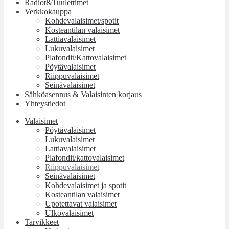
Radiot&Tuulettimet
Verkkokauppa
Kohdevalaisimet/spotit
Kosteantilan valaisimet
Lattiavalaisimet
Lukuvalaisimet
Plafondit/Kattovalaisimet
Pöytävalaisimet
Riippuvalaisimet
Seinävalaisimet
Sähköasennus & Valaisinten korjaus
Yhteystiedot
Valaisimet
Pöytävalaisimet
Lukuvalaisimet
Lattiavalaisimet
Plafondit/kattovalaisimet
Riippuvalaisimet
Seinävalaisimet
Kohdevalaisimet ja spotit
Kosteantilan valaisimet
Upotettavat valaisimet
Ulkovalaisimet
Tarvikkeet