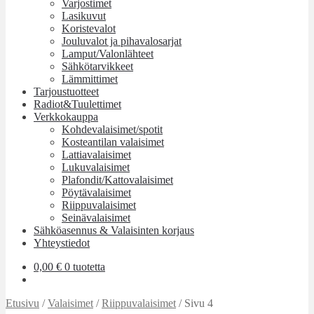
Varjostimet
Lasikuvut
Koristevalot
Jouluvalot ja pihavalosarjat
Lamput/Valonlähteet
Sähkötarvikkeet
Lämmittimet
Tarjoustuotteet
Radiot&Tuulettimet
Verkkokauppa
Kohdevalaisimet/spotit
Kosteantilan valaisimet
Lattiavalaisimet
Lukuvalaisimet
Plafondit/Kattovalaisimet
Pöytävalaisimet
Riippuvalaisimet
Seinävalaisimet
Sähköasennus & Valaisinten korjaus
Yhteystiedot
0,00
€
0 tuotetta
Etusivu
/
Valaisimet
/
Riippuvalaisimet
/
Sivu 4