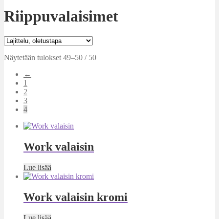
Riippuvalaisimet
Näytetään tulokset 49–50 / 50
←
1
2
3
4
Work valaisin
Lue lisää
Work valaisin kromi
Lue lisää