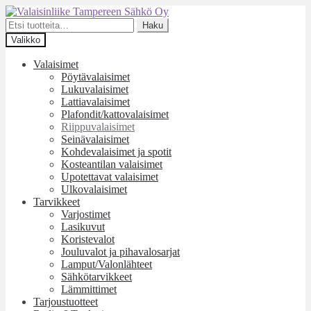
Siirry
Siirry
navigointiin
sisältöön
Etsi:
Haku
Valikko
Valaisimet
Pöytävalaisimet
Lukuvalaisimet
Lattiavalaisimet
Plafondit/kattovalaisimet
Riippuvalaisimet
Seinävalaisimet
Kohdevalaisimet ja spotit
Kosteantilan valaisimet
Upotettavat valaisimet
Ulkovalaisimet
Tarvikkeet
Varjostimet
Lasikuvut
Koristevalot
Jouluvalot ja pihavalosarjat
Lamput/Valonlähteet
Sähkötarvikkeet
Lämmittimet
Tarjoustuotteet