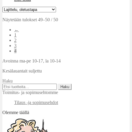
Näytetään tulokset 49–50 / 50
←
1
2
3
4
Avoinna ma-pe 10-17
,
la 10-14
Kesälauantait suljettu
Haku
Etsi:
Haku
Toimitus- ja sopimusehtomme
Tilaus -ja sopimusehdot
Olemme täällä