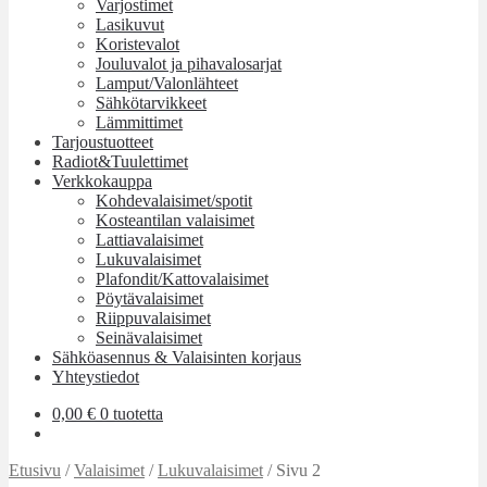
Varjostimet
Lasikuvut
Koristevalot
Jouluvalot ja pihavalosarjat
Lamput/Valonlähteet
Sähkötarvikkeet
Lämmittimet
Tarjoustuotteet
Radiot&Tuulettimet
Verkkokauppa
Kohdevalaisimet/spotit
Kosteantilan valaisimet
Lattiavalaisimet
Lukuvalaisimet
Plafondit/Kattovalaisimet
Pöytävalaisimet
Riippuvalaisimet
Seinävalaisimet
Sähköasennus & Valaisinten korjaus
Yhteystiedot
0,00
€
0 tuotetta
Etusivu
/
Valaisimet
/
Lukuvalaisimet
/
Sivu 2