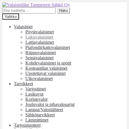
Siirry
Siirry
navigointiin
sisältöön
Etsi:
Haku
Valikko
Valaisimet
Pöytävalaisimet
Lukuvalaisimet
Lattiavalaisimet
Plafondit/kattovalaisimet
Riippuvalaisimet
Seinävalaisimet
Kohdevalaisimet ja spotit
Kosteantilan valaisimet
Upotettavat valaisimet
Ulkovalaisimet
Tarvikkeet
Varjostimet
Lasikuvut
Koristevalot
Jouluvalot ja pihavalosarjat
Lamput/Valonlähteet
Sähkötarvikkeet
Lämmittimet
Tarjoustuotteet