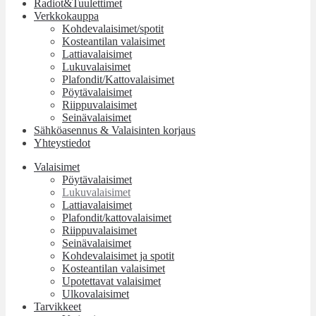
Radiot&Tuulettimet
Verkkokauppa
Kohdevalaisimet/spotit
Kosteantilan valaisimet
Lattiavalaisimet
Lukuvalaisimet
Plafondit/Kattovalaisimet
Pöytävalaisimet
Riippuvalaisimet
Seinävalaisimet
Sähköasennus & Valaisinten korjaus
Yhteystiedot
Valaisimet
Pöytävalaisimet
Lukuvalaisimet
Lattiavalaisimet
Plafondit/kattovalaisimet
Riippuvalaisimet
Seinävalaisimet
Kohdevalaisimet ja spotit
Kosteantilan valaisimet
Upotettavat valaisimet
Ulkovalaisimet
Tarvikkeet