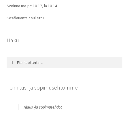
Avoinna ma-pe 10-17
,
la 10-14
Kesälauantait suljettu
Haku
Etsi:
Haku
Toimitus- ja sopimusehtomme
Tilaus -ja sopimusehdot