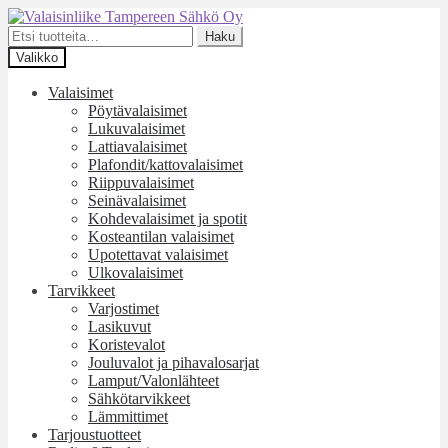
Siirry
Siirry
navigointiin
sisältöön
Etsi:
Haku
Valikko
Valaisimet
Pöytävalaisimet
Lukuvalaisimet
Lattiavalaisimet
Plafondit/kattovalaisimet
Riippuvalaisimet
Seinävalaisimet
Kohdevalaisimet ja spotit
Kosteantilan valaisimet
Upotettavat valaisimet
Ulkovalaisimet
Tarvikkeet
Varjostimet
Lasikuvut
Koristevalot
Jouluvalot ja pihavalosarjat
Lamput/Valonlähteet
Sähkötarvikkeet
Lämmittimet
Tarjoustuotteet