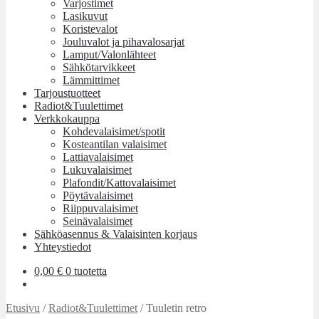
Varjostimet
Lasikuvut
Koristevalot
Jouluvalot ja pihavalosarjat
Lamput/Valonlähteet
Sähkötarvikkeet
Lämmittimet
Tarjoustuotteet
Radiot&Tuulettimet
Verkkokauppa
Kohdevalaisimet/spotit
Kosteantilan valaisimet
Lattiavalaisimet
Lukuvalaisimet
Plafondit/Kattovalaisimet
Pöytävalaisimet
Riippuvalaisimet
Seinävalaisimet
Sähköasennus & Valaisinten korjaus
Yhteystiedot
0,00
€
0 tuotetta
Etusivu
/
Radiot&Tuulettimet
/
Tuuletin retro