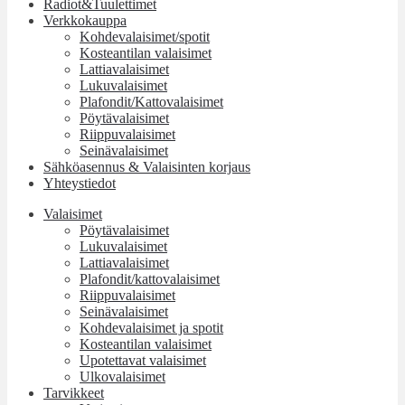
Radiot&Tuulettimet
Verkkokauppa
Kohdevalaisimet/spotit
Kosteantilan valaisimet
Lattiavalaisimet
Lukuvalaisimet
Plafondit/Kattovalaisimet
Pöytävalaisimet
Riippuvalaisimet
Seinävalaisimet
Sähköasennus & Valaisinten korjaus
Yhteystiedot
Valaisimet
Pöytävalaisimet
Lukuvalaisimet
Lattiavalaisimet
Plafondit/kattovalaisimet
Riippuvalaisimet
Seinävalaisimet
Kohdevalaisimet ja spotit
Kosteantilan valaisimet
Upotettavat valaisimet
Ulkovalaisimet
Tarvikkeet