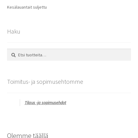
Kesälauantait suljettu
Haku
Etsi:
Haku
Toimitus- ja sopimusehtomme
Tilaus -ja sopimusehdot
Olemme täällä