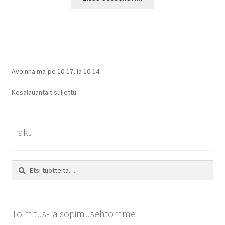
Avoinna ma-pe 10-17
,
la 10-14
Kesälauantait suljettu
Haku
Etsi:
Haku
Toimitus- ja sopimusehtomme