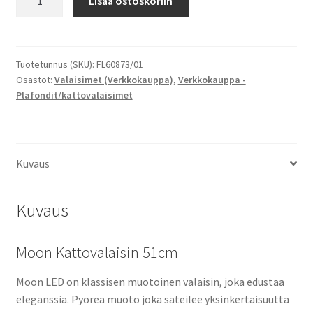
Lisää ostoskoriin
Kattovalaisin
51cm
määrä
Tuotetunnus (SKU):
FL60873/01
Osastot:
Valaisimet (Verkkokauppa)
,
Verkkokauppa -
Plafondit/kattovalaisimet
Kuvaus
Kuvaus
Moon Kattovalaisin 51cm
Moon LED on klassisen muotoinen valaisin, joka edustaa
eleganssia. Pyöreä muoto joka säteilee yksinkertaisuutta