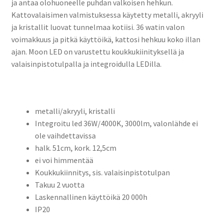
ja antaa olohuoneelle puhdan valkoisen hehkun.
Kattovalaisimen valmistuksessa käytetty metalli, akryyli
ja kristallit luovat tunnelmaa kotiisi. 36 watin valon
voimakkuus ja pitkä käyttöikä, kattosi hehkuu koko illan
ajan. Moon LED on varustettu koukkukiinityksellä ja
valaisinpistotulpalla ja integroidulla LEDilla.
metalli/akryyli, kristalli
Integroitu led 36W/4000K, 3000lm, valonlähde ei
ole vaihdettavissa
halk. 51cm, kork. 12,5cm
ei voi himmentää
Koukkukiinnitys, sis. valaisinpistotulpan
Takuu 2 vuotta
Laskennallinen käyttöikä 20 000h
IP20