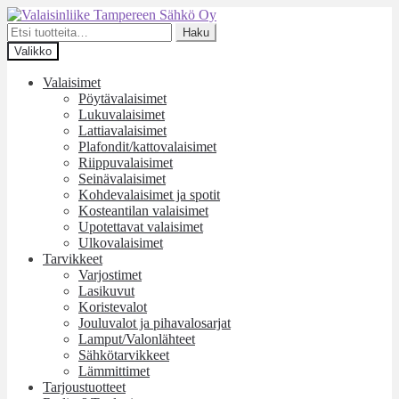
Siirry
Siirry
navigointiin
sisältöön
Etsi:
Haku
Valikko
Valaisimet
Pöytävalaisimet
Lukuvalaisimet
Lattiavalaisimet
Plafondit/kattovalaisimet
Riippuvalaisimet
Seinävalaisimet
Kohdevalaisimet ja spotit
Kosteantilan valaisimet
Upotettavat valaisimet
Ulkovalaisimet
Tarvikkeet
Varjostimet
Lasikuvut
Koristevalot
Jouluvalot ja pihavalosarjat
Lamput/Valonlähteet
Sähkötarvikkeet
Lämmittimet
Tarjoustuotteet