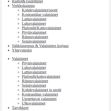
Radiot&Tuulettimet
Verkkokauppa
Kohdevalaisimet/spotit
Kosteantilan valaisimet
Lattiavalaisimet
Lukuvalaisimet
Plafondit/Kattovalaisimet
Pöytävalaisimet
Riippuvalaisimet
Seinävalaisimet
Sähköasennus & Valaisinten korjaus
Yhteystiedot
Valaisimet
Pöytävalaisimet
Lukuvalaisimet
Lattiavalaisimet
Plafondit/kattovalaisimet
Riippuvalaisimet
Seinävalaisimet
Kohdevalaisimet ja spotit
Kosteantilan valaisimet
Upotettavat valaisimet
Ulkovalaisimet
Tarvikkeet