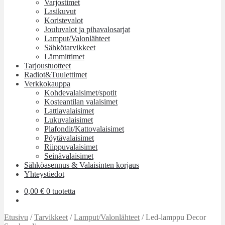
Varjostimet
Lasikuvut
Koristevalot
Jouluvalot ja pihavalosarjat
Lamput/Valonlähteet
Sähkötarvikkeet
Lämmittimet
Tarjoustuotteet
Radiot&Tuulettimet
Verkkokauppa
Kohdevalaisimet/spotit
Kosteantilan valaisimet
Lattiavalaisimet
Lukuvalaisimet
Plafondit/Kattovalaisimet
Pöytävalaisimet
Riippuvalaisimet
Seinävalaisimet
Sähköasennus & Valaisinten korjaus
Yhteystiedot
0,00
€
0 tuotetta
Etusivu
/
Tarvikkeet
/
Lamput/Valonlähteet
/
Led-lamppu Decor