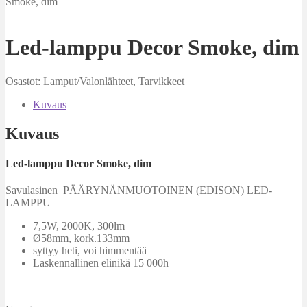
Smoke, dim
Led-lamppu Decor Smoke, dim
Osastot:
Lamput/Valonlähteet
,
Tarvikkeet
Kuvaus
Kuvaus
Led-lamppu Decor Smoke, dim
Savulasinen PÄÄRYNÄNMUOTOINEN (EDISON) LED-
LAMPPU
7,5W, 2000K, 300lm
Ø58mm, kork.133mm
syttyy heti, voi himmentää
Laskennallinen elinikä 15 000h