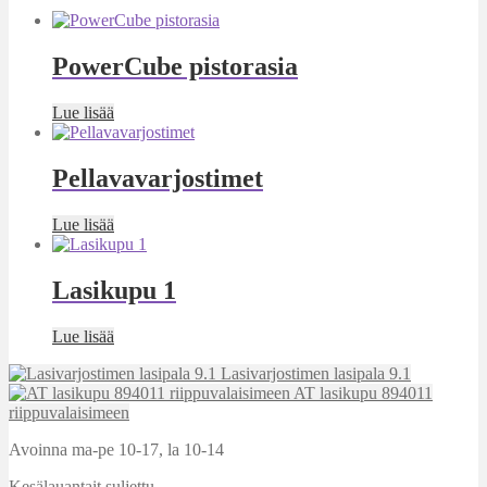
PowerCube pistorasia
Lue lisää
Pellavavarjostimet
Lue lisää
Lasikupu 1
Lue lisää
Lasivarjostimen lasipala 9.1
AT lasikupu 894011
riippuvalaisimeen
Avoinna ma-pe 10-17
,
la 10-14
Kesälauantait suljettu