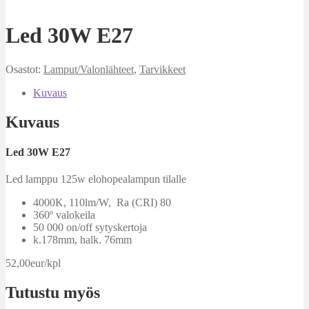
Led 30W E27
Osastot:
Lamput/Valonlähteet
,
Tarvikkeet
Kuvaus
Kuvaus
Led 30W E27
Led lamppu 125w elohopealampun tilalle
4000K, 110lm/W, Ra (CRI) 80
360º valokeila
50 000 on/off sytyskertoja
k.178mm, halk. 76mm
52,00eur/kpl
Tutustu myös