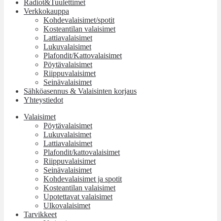
Radiot&Tuulettimet
Verkkokauppa
Kohdevalaisimet/spotit
Kosteantilan valaisimet
Lattiavalaisimet
Lukuvalaisimet
Plafondit/Kattovalaisimet
Pöytävalaisimet
Riippuvalaisimet
Seinävalaisimet
Sähköasennus & Valaisinten korjaus
Yhteystiedot
Valaisimet
Pöytävalaisimet
Lukuvalaisimet
Lattiavalaisimet
Plafondit/kattovalaisimet
Riippuvalaisimet
Seinävalaisimet
Kohdevalaisimet ja spotit
Kosteantilan valaisimet
Upotettavat valaisimet
Ulkovalaisimet
Tarvikkeet