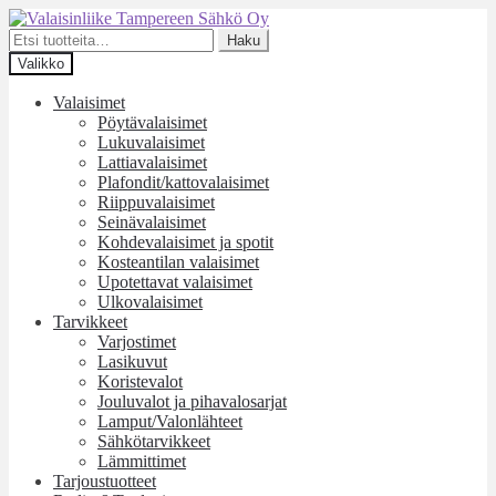
Siirry
Siirry
navigointiin
sisältöön
Etsi:
Haku
Valikko
Valaisimet
Pöytävalaisimet
Lukuvalaisimet
Lattiavalaisimet
Plafondit/kattovalaisimet
Riippuvalaisimet
Seinävalaisimet
Kohdevalaisimet ja spotit
Kosteantilan valaisimet
Upotettavat valaisimet
Ulkovalaisimet
Tarvikkeet
Varjostimet
Lasikuvut
Koristevalot
Jouluvalot ja pihavalosarjat
Lamput/Valonlähteet
Sähkötarvikkeet
Lämmittimet
Tarjoustuotteet