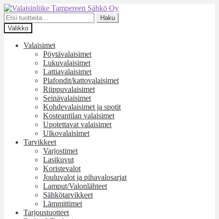
Siirry
Siirry
navigointiin
sisältöön
Etsi:
Haku
Valikko
Valaisimet
Pöytävalaisimet
Lukuvalaisimet
Lattiavalaisimet
Plafondit/kattovalaisimet
Riippuvalaisimet
Seinävalaisimet
Kohdevalaisimet ja spotit
Kosteantilan valaisimet
Upotettavat valaisimet
Ulkovalaisimet
Tarvikkeet
Varjostimet
Lasikuvut
Koristevalot
Jouluvalot ja pihavalosarjat
Lamput/Valonlähteet
Sähkötarvikkeet
Lämmittimet
Tarjoustuotteet