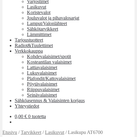
Varjostimet
Lasikuvut
Koristevalot
Jouluvalot ja pihavalosarjat
Lamput/Valonlähteet
Sähkötarvikkeet
Lämmittimet
Tarjoustuotteet
Radiot&Tuulettimet
Verkkokauppa
Kohdevalaisimet/spotit
Kosteantilan valaisimet
Lattiavalaisimet
Lukuvalaisimet
Plafondit/Kattovalaisimet
Pöytävalaisimet
Riippuvalaisimet
Seinävalaisimet
Sähköasennus & Valaisinten korjaus
Yhteystiedot
0,00
€
0 tuotetta
Etusivu
/
Tarvikkeet
/
Lasikuvut
/
Lasikupu AT6700