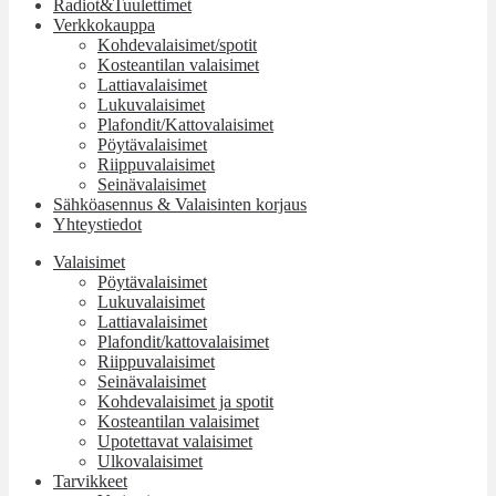
Radiot&Tuulettimet
Verkkokauppa
Kohdevalaisimet/spotit
Kosteantilan valaisimet
Lattiavalaisimet
Lukuvalaisimet
Plafondit/Kattovalaisimet
Pöytävalaisimet
Riippuvalaisimet
Seinävalaisimet
Sähköasennus & Valaisinten korjaus
Yhteystiedot
Valaisimet
Pöytävalaisimet
Lukuvalaisimet
Lattiavalaisimet
Plafondit/kattovalaisimet
Riippuvalaisimet
Seinävalaisimet
Kohdevalaisimet ja spotit
Kosteantilan valaisimet
Upotettavat valaisimet
Ulkovalaisimet
Tarvikkeet