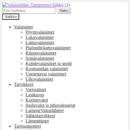
Siirry
Siirry
navigointiin
sisältöön
Etsi:
Haku
Valikko
Valaisimet
Pöytävalaisimet
Lukuvalaisimet
Lattiavalaisimet
Plafondit/kattovalaisimet
Riippuvalaisimet
Seinävalaisimet
Kohdevalaisimet ja spotit
Kosteantilan valaisimet
Upotettavat valaisimet
Ulkovalaisimet
Tarvikkeet
Varjostimet
Lasikuvut
Koristevalot
Jouluvalot ja pihavalosarjat
Lamput/Valonlähteet
Sähkötarvikkeet
Lämmittimet
Tarjoustuotteet