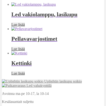
Led vakiolamppu, lasikupu
Lue lisää
Pellavavarjostimet
Lue lisää
Kettinki
Lue lisää
Uplightin lasikupu soikio
Led vahakynttilä
Avoinna ma-pe 10-17
,
la 10-14
Kesälauantait suljettu