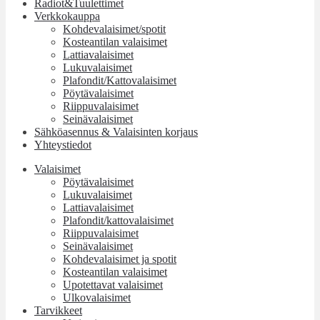
Radiot&Tuulettimet
Verkkokauppa
Kohdevalaisimet/spotit
Kosteantilan valaisimet
Lattiavalaisimet
Lukuvalaisimet
Plafondit/Kattovalaisimet
Pöytävalaisimet
Riippuvalaisimet
Seinävalaisimet
Sähköasennus & Valaisinten korjaus
Yhteystiedot
Valaisimet
Pöytävalaisimet
Lukuvalaisimet
Lattiavalaisimet
Plafondit/kattovalaisimet
Riippuvalaisimet
Seinävalaisimet
Kohdevalaisimet ja spotit
Kosteantilan valaisimet
Upotettavat valaisimet
Ulkovalaisimet
Tarvikkeet