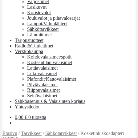
Varjostimet
Lasikuvut
Koristevalot
Jouluvalot ja pihavalosarjat
Lamput/Valonlähteet
Sähkötarvikkeet
Lämmittimet
Tarjoustuotteet
Radiot&Tuulettimet
Verkkokauppa
Kohdevalaisimet/spotit
Kosteantilan valaisimet
Lattiavalaisimet
Lukuvalaisimet
Plafondit/Kattovalaisimet
Pöytävalaisimet
Riippuvalaisimet
Seinävalaisimet
Sähköasennus & Valaisinten korjaus
Yhteystiedot
0,00
€
0 tuotetta
Etusivu
/
Tarvikkeet
/
Sähkötarvikkeet
/
Kosketinkiskoadapteri