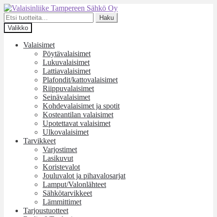
Siirry
Siirry
navigointiin
sisältöön
Etsi:
Haku
Valikko
Valaisimet
Pöytävalaisimet
Lukuvalaisimet
Lattiavalaisimet
Plafondit/kattovalaisimet
Riippuvalaisimet
Seinävalaisimet
Kohdevalaisimet ja spotit
Kosteantilan valaisimet
Upotettavat valaisimet
Ulkovalaisimet
Tarvikkeet
Varjostimet
Lasikuvut
Koristevalot
Jouluvalot ja pihavalosarjat
Lamput/Valonlähteet
Sähkötarvikkeet
Lämmittimet
Tarjoustuotteet