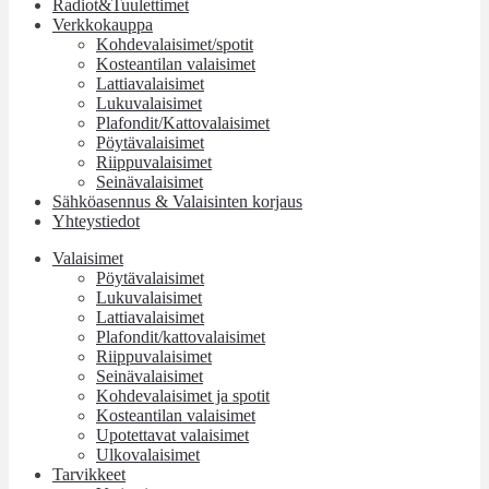
Radiot&Tuulettimet
Verkkokauppa
Kohdevalaisimet/spotit
Kosteantilan valaisimet
Lattiavalaisimet
Lukuvalaisimet
Plafondit/Kattovalaisimet
Pöytävalaisimet
Riippuvalaisimet
Seinävalaisimet
Sähköasennus & Valaisinten korjaus
Yhteystiedot
Valaisimet
Pöytävalaisimet
Lukuvalaisimet
Lattiavalaisimet
Plafondit/kattovalaisimet
Riippuvalaisimet
Seinävalaisimet
Kohdevalaisimet ja spotit
Kosteantilan valaisimet
Upotettavat valaisimet
Ulkovalaisimet
Tarvikkeet