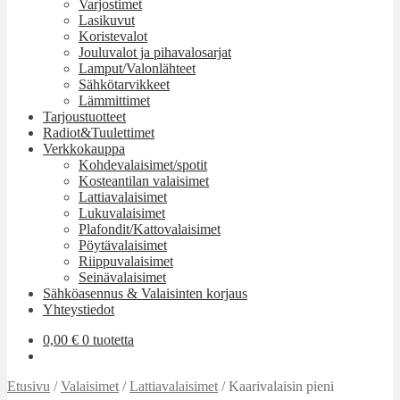
Varjostimet
Lasikuvut
Koristevalot
Jouluvalot ja pihavalosarjat
Lamput/Valonlähteet
Sähkötarvikkeet
Lämmittimet
Tarjoustuotteet
Radiot&Tuulettimet
Verkkokauppa
Kohdevalaisimet/spotit
Kosteantilan valaisimet
Lattiavalaisimet
Lukuvalaisimet
Plafondit/Kattovalaisimet
Pöytävalaisimet
Riippuvalaisimet
Seinävalaisimet
Sähköasennus & Valaisinten korjaus
Yhteystiedot
0,00
€
0 tuotetta
Etusivu
/
Valaisimet
/
Lattiavalaisimet
/
Kaarivalaisin pieni