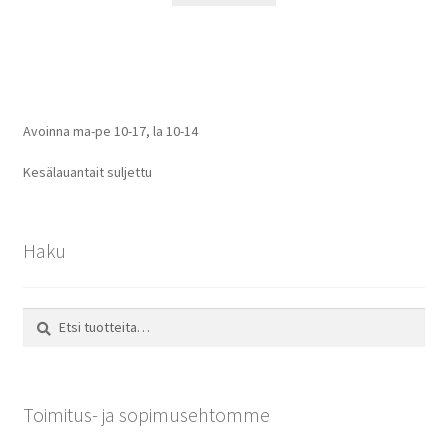
Avoinna ma-pe 10-17
,
la 10-14
Kesälauantait suljettu
Haku
Etsi:
Haku
Toimitus- ja sopimusehtomme