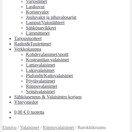
Varjostimet
Lasikuvut
Koristevalot
Jouluvalot ja pihavalosarjat
Lamput/Valonlähteet
Sähkötarvikkeet
Lämmittimet
Tarjoustuotteet
Radiot&Tuulettimet
Verkkokauppa
Kohdevalaisimet/spotit
Kosteantilan valaisimet
Lattiavalaisimet
Lukuvalaisimet
Plafondit/Kattovalaisimet
Pöytävalaisimet
Riippuvalaisimet
Seinävalaisimet
Sähköasennus & Valaisinten korjaus
Yhteystiedot
0,00
€
0 tuotetta
Etusivu
/
Valaisimet
/
Riippuvalaisimet
/
Barokkikruunu