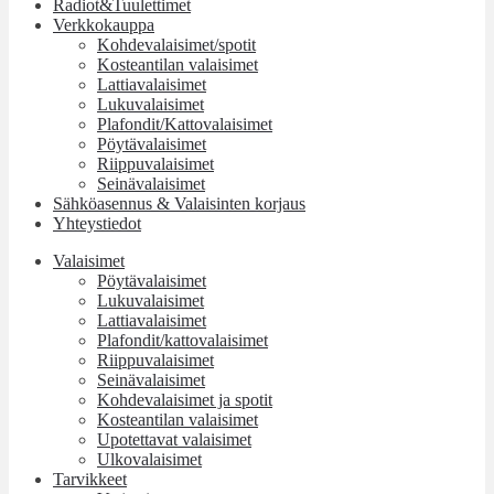
Radiot&Tuulettimet
Verkkokauppa
Kohdevalaisimet/spotit
Kosteantilan valaisimet
Lattiavalaisimet
Lukuvalaisimet
Plafondit/Kattovalaisimet
Pöytävalaisimet
Riippuvalaisimet
Seinävalaisimet
Sähköasennus & Valaisinten korjaus
Yhteystiedot
Valaisimet
Pöytävalaisimet
Lukuvalaisimet
Lattiavalaisimet
Plafondit/kattovalaisimet
Riippuvalaisimet
Seinävalaisimet
Kohdevalaisimet ja spotit
Kosteantilan valaisimet
Upotettavat valaisimet
Ulkovalaisimet
Tarvikkeet