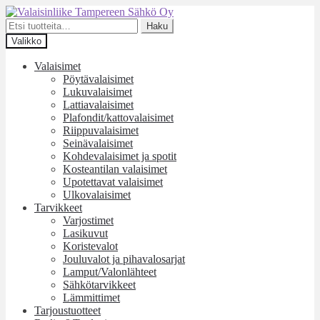
Siirry
Siirry
navigointiin
sisältöön
Etsi:
Haku
Valikko
Valaisimet
Pöytävalaisimet
Lukuvalaisimet
Lattiavalaisimet
Plafondit/kattovalaisimet
Riippuvalaisimet
Seinävalaisimet
Kohdevalaisimet ja spotit
Kosteantilan valaisimet
Upotettavat valaisimet
Ulkovalaisimet
Tarvikkeet
Varjostimet
Lasikuvut
Koristevalot
Jouluvalot ja pihavalosarjat
Lamput/Valonlähteet
Sähkötarvikkeet
Lämmittimet
Tarjoustuotteet