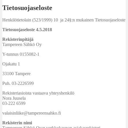
Tietosuojaseloste
Henkilötietolain (523/1999) 10 ja 24§:n mukainen Tietosuojaseloste
Tietosuojaseloste 4.5.2018
Rekisterinpitäjä
Tampereen Sähkö Oy
Y-tunnus 0155082-1
Ojakatu 1
33100 Tampere
Puh. 03-2226599
Rekisteriasioista vastaava yhteyshenkilö
Nora Juusela
03-222 6599
valaisinliike@tampereensahko.fi
Rekisterin nimi
Tampereen Sähkö Oy:n verkkokaupan asiakasrekisteri