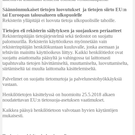
Säännönmukaiset tietojen luovutukset ja tietojen siirto EU:n
tai Euroopan talousalueen ulkopuolelle
Rekisterin ylläpitäjä ei luovuta tietoja ulkopuolisille tahoille.
Tietojen eli rekisterin säilytyksen ja suojauksen periaatteet
Rekisterinpitäjän tietojärjestelmä sekä tiedostot on suojattu
palomuurilla. Rekisterin käyttöoikeus myönnetään vain
rekisterinpitäjän henkilökuntaan kuuluvalle, jonka asemaan ja
tehtäviin mainittu käyttöoikeus liittyy. Kaikki henkilötiedot ovat
suojattu asiattomalta pääsyltä ja vahingossa tai laittomasti
tapahtuvalta tietojen hävittämiseltä, muuttamiselta, luovuttamiselta,
siirtämiseltä tai muulta laittomalta käsittelemiseltä.
Palvelimet on suojattu tietomurtoja ja palvelunestohyökkäyksiä
vastaan.
Henkilötietojen käsittelyssä on huomioitu 25.5.2018 alkaen
noudatettavan EU:n tietosuoja-asetuksen vaatimukset.
Kaikkea pääsyä henkilötietoon valvotaan hyvien käytäntöjen
mukaisesti.