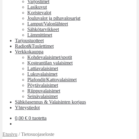
Varjostimet
Lasikuvut
Koristevalot
Jouluvalot ja pihavalosarjat
Lamput/Valonlähteet
Sähkötarvikkeet
Lämmittimet
Tarjoustuotteet
Radiot&Tuulettimet
Verkkokauppa
Kohdevalaisimet/spotit
Kosteantilan valaisimet
Lattiavalaisimet
Lukuvalaisimet
Plafondit/Kattovalaisimet
Pöytävalaisimet
Riippuvalaisimet
Seinävalaisimet
Sähköasennus & Valaisinten korjaus
Yhteystiedot
0,00
€
0 tuotetta
Etusivu
/
Tietosuojaseloste