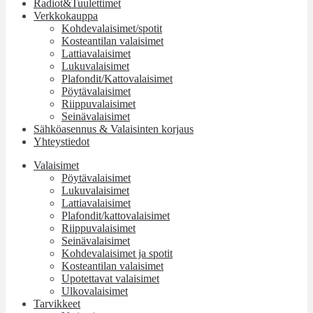
Radiot&Tuulettimet
Verkkokauppa
Kohdevalaisimet/spotit
Kosteantilan valaisimet
Lattiavalaisimet
Lukuvalaisimet
Plafondit/Kattovalaisimet
Pöytävalaisimet
Riippuvalaisimet
Seinävalaisimet
Sähköasennus & Valaisinten korjaus
Yhteystiedot
Valaisimet
Pöytävalaisimet
Lukuvalaisimet
Lattiavalaisimet
Plafondit/kattovalaisimet
Riippuvalaisimet
Seinävalaisimet
Kohdevalaisimet ja spotit
Kosteantilan valaisimet
Upotettavat valaisimet
Ulkovalaisimet
Tarvikkeet