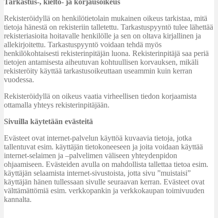
Tarkastus-, kielto- ja korjausoikeus
Rekisteröidyllä on henkilötietolain mukainen oikeus tarkistaa, mitä
tietoja hänestä on rekisteriin talletettu. Tarkastuspyyntö tulee lähettää
rekisteriasioita hoitavalle henkilölle ja sen on oltava kirjallinen ja
allekirjoitettu. Tarkastuspyyntö voidaan tehdä myös
henkilökohtaisesti rekisterinpitäjän luona. Rekisterinpitäjä saa periä
tietojen antamisesta aiheutuvan kohtuullisen korvauksen, mikäli
rekisteröity käyttää tarkastusoikeuttaan useammin kuin kerran
vuodessa.
Rekisteröidyllä on oikeus vaatia virheellisen tiedon korjaamista
ottamalla yhteys rekisterinpitäjään.
Sivuilla käytetään evästeitä
Evästeet ovat internet-palvelun käyttöä kuvaavia tietoja, jotka
tallentuvat esim. käyttäjän tietokoneeseen ja joita voidaan käyttää
internet-selaimen ja –palvelimen väliseen yhteydenpidon
ohjaamiseen. Evästeiden avulla on mahdollista tallettaa tietoa esim.
käyttäjän selaamista internet-sivustoista, jotta sivu ”muistaisi”
käyttäjän hänen tullessaan sivulle seuraavan kerran. Evästeet ovat
välttämättömiä esim. verkkopankin ja verkkokaupan toimivuuden
kannalta.