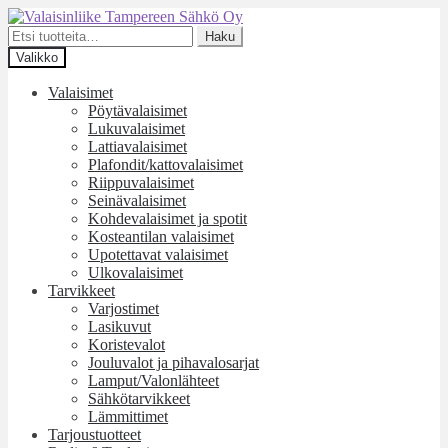
Siirry
Siirry
navigointiin
sisältöön
Etsi:
Haku
Valikko
Valaisimet
Pöytävalaisimet
Lukuvalaisimet
Lattiavalaisimet
Plafondit/kattovalaisimet
Riippuvalaisimet
Seinävalaisimet
Kohdevalaisimet ja spotit
Kosteantilan valaisimet
Upotettavat valaisimet
Ulkovalaisimet
Tarvikkeet
Varjostimet
Lasikuvut
Koristevalot
Jouluvalot ja pihavalosarjat
Lamput/Valonlähteet
Sähkötarvikkeet
Lämmittimet
Tarjoustuotteet