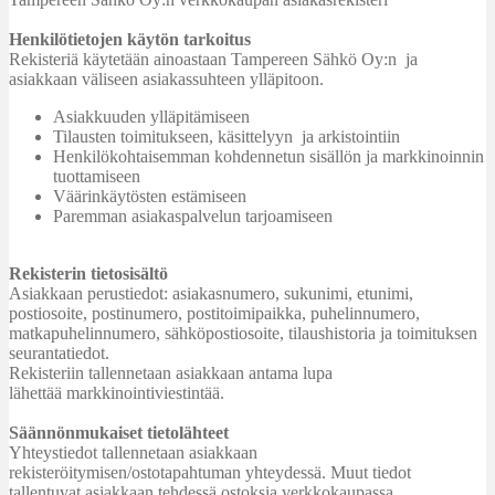
Henkilötietojen käytön tarkoitus
Rekisteriä käytetään ainoastaan Tampereen Sähkö Oy:n ja
asiakkaan väliseen asiakassuhteen ylläpitoon.
Asiakkuuden ylläpitämiseen
Tilausten toimitukseen, käsittelyyn ja arkistointiin
Henkilökohtaisemman kohdennetun sisällön ja markkinoinnin
tuottamiseen
Väärinkäytösten estämiseen
Paremman asiakaspalvelun tarjoamiseen
Rekisterin tietosisältö
Asiakkaan perustiedot: asiakasnumero, sukunimi, etunimi,
postiosoite, postinumero, postitoimipaikka, puhelinnumero,
matkapuhelinnumero, sähköpostiosoite, tilaushistoria ja toimituksen
seurantatiedot.
Rekisteriin tallennetaan asiakkaan antama lupa
lähettää markkinointiviestintää.
Säännönmukaiset tietolähteet
Yhteystiedot tallennetaan asiakkaan
rekisteröitymisen/ostotapahtuman yhteydessä. Muut tiedot
tallentuvat asiakkaan tehdessä ostoksia verkkokaupassa.