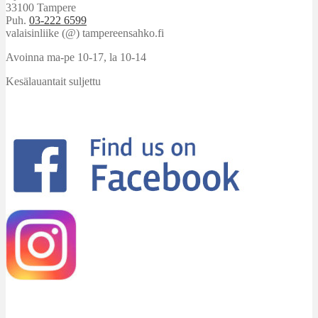
33100 Tampere
Puh.
03-222 6599
valaisinliike (@) tampereensahko.fi
Avoinna ma-pe 10-17
,
la 10-14
Kesälauantait suljettu