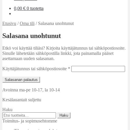
0,00
€
0 tuotetta
Etusivu
/
Oma tili
/
Salasana unohtunut
Salasana unohtunut
Etkö voi käyttää tiliäsi? Kirjoita käyttäjätunnus tai sähköpostiosoite.
Sinulle lähetetään sähköpostilla linkki, jota painamalla pääset
asettamaan uuden salasanan.
Vaaditaan
Käyttäjätunnus tai sähköpostiosoite
*
Salasanan palautus
Avoinna ma-pe 10-17
,
la 10-14
Kesälauantait suljettu
Haku
Etsi:
Haku
Toimitus- ja sopimusehtomme