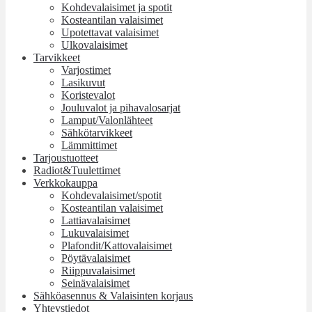
Kohdevalaisimet ja spotit
Kosteantilan valaisimet
Upotettavat valaisimet
Ulkovalaisimet
Tarvikkeet
Varjostimet
Lasikuvut
Koristevalot
Jouluvalot ja pihavalosarjat
Lamput/Valonlähteet
Sähkötarvikkeet
Lämmittimet
Tarjoustuotteet
Radiot&Tuulettimet
Verkkokauppa
Kohdevalaisimet/spotit
Kosteantilan valaisimet
Lattiavalaisimet
Lukuvalaisimet
Plafondit/Kattovalaisimet
Pöytävalaisimet
Riippuvalaisimet
Seinävalaisimet
Sähköasennus & Valaisinten korjaus
Yhteystiedot