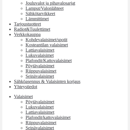
Jouluvalot ja pihavalosarjat
Lamput/Valonlähteet
Sähkötarvikkeet
Lämmittimet
Tarjoustuotteet
Radiot&Tuulettimet
Verkkokauppa
Kohdevalaisimet/spotit
Kosteantilan valaisimet
Lattiavalaisimet
Lukuvalaisimet
Plafondit/Kattovalaisimet
Pöytävalaisimet
Riippuvalaisimet
Seinävalaisimet
Sähköasennus & Valaisinten korjaus
Yhteystiedot
Valaisimet
Pöytävalaisimet
Lukuvalaisimet
Lattiavalaisimet
Plafondit/kattovalaisimet
Riippuvalaisimet
Seinävalaisimet