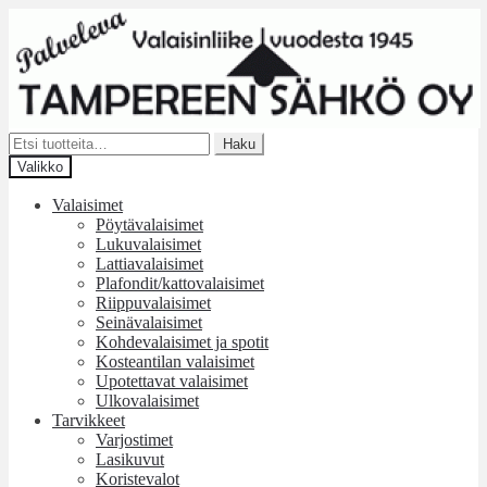
Siirry
Siirry
navigointiin
sisältöön
Etsi:
Haku
Valikko
Valaisimet
Pöytävalaisimet
Lukuvalaisimet
Lattiavalaisimet
Plafondit/kattovalaisimet
Riippuvalaisimet
Seinävalaisimet
Kohdevalaisimet ja spotit
Kosteantilan valaisimet
Upotettavat valaisimet
Ulkovalaisimet
Tarvikkeet
Varjostimet
Lasikuvut
Koristevalot