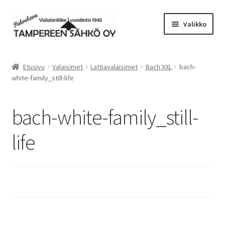
Siirry
Siirry
Valikko
navigointiin
sisältöön
Laajen
Valaisimet
alemm
Etusivu
Valaisimet
Lattiavalaisimet
Bach XXL
bach-
tason
Laajen
white-family_still-life
Tarvikkeet
valikko
alemm
tason
Tarjoustuotteet
bach-white-family_still-
valikko
Radiot&Tuulettimet
life
Laajen
Verkkokauppa
alemm
tason
Sähköasennus & Valaisinten korjaus
valikko
Yhteystiedot