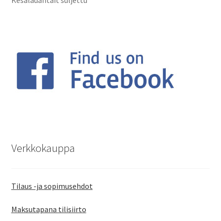
Kesälauantait suljettu
Verkkokauppa
Tilaus -ja sopimusehdot
Maksutapana tilisiirto