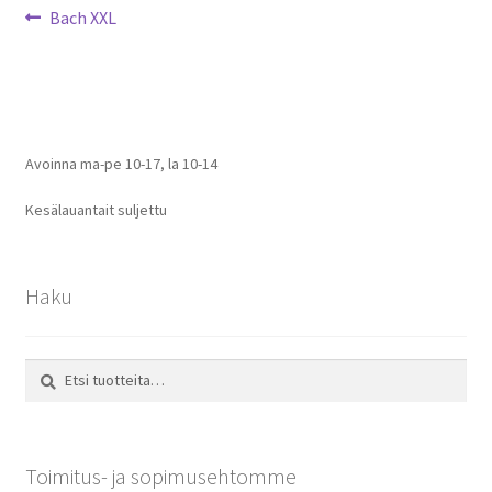
Artikkelien
Edellinen
Bach XXL
artikkeli
selaus
Avoinna ma-pe 10-17
,
la 10-14
Kesälauantait suljettu
Haku
Etsi:
Haku
Toimitus- ja sopimusehtomme