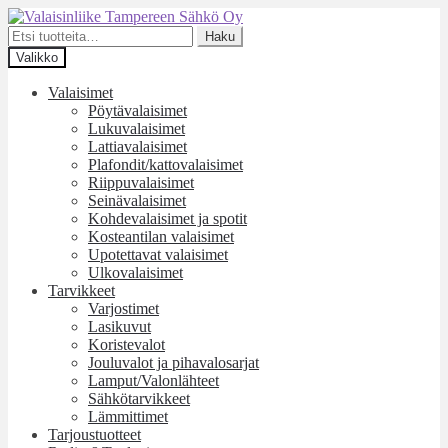
Siirry
Siirry
navigointiin
sisältöön
Etsi:
Haku
Valikko
Valaisimet
Pöytävalaisimet
Lukuvalaisimet
Lattiavalaisimet
Plafondit/kattovalaisimet
Riippuvalaisimet
Seinävalaisimet
Kohdevalaisimet ja spotit
Kosteantilan valaisimet
Upotettavat valaisimet
Ulkovalaisimet
Tarvikkeet
Varjostimet
Lasikuvut
Koristevalot
Jouluvalot ja pihavalosarjat
Lamput/Valonlähteet
Sähkötarvikkeet
Lämmittimet
Tarjoustuotteet