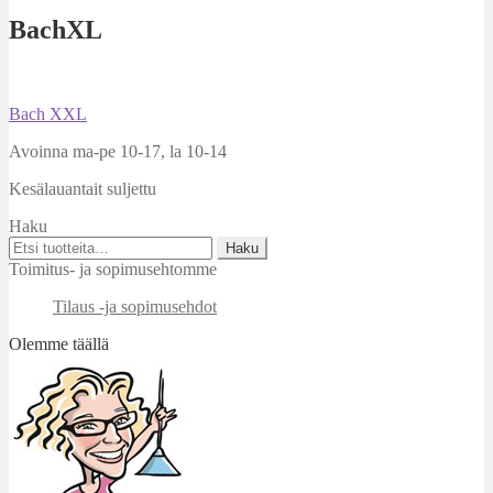
BachXL
Artikkelien
Edellinen
Bach XXL
artikkeli
selaus
Avoinna ma-pe 10-17
,
la 10-14
Kesälauantait suljettu
Haku
Etsi:
Haku
Toimitus- ja sopimusehtomme
Tilaus -ja sopimusehdot
Olemme täällä