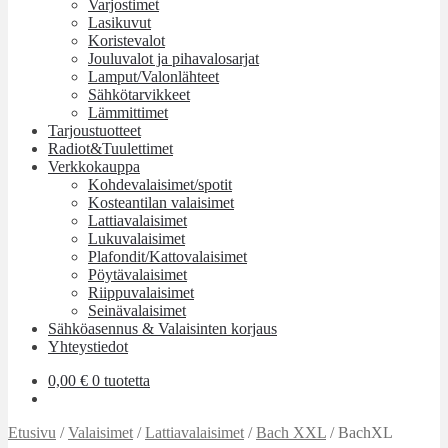
Varjostimet
Lasikuvut
Koristevalot
Jouluvalot ja pihavalosarjat
Lamput/Valonlähteet
Sähkötarvikkeet
Lämmittimet
Tarjoustuotteet
Radiot&Tuulettimet
Verkkokauppa
Kohdevalaisimet/spotit
Kosteantilan valaisimet
Lattiavalaisimet
Lukuvalaisimet
Plafondit/Kattovalaisimet
Pöytävalaisimet
Riippuvalaisimet
Seinävalaisimet
Sähköasennus & Valaisinten korjaus
Yhteystiedot
0,00
€
0 tuotetta
Etusivu
/
Valaisimet
/
Lattiavalaisimet
/
Bach XXL
/
BachXL