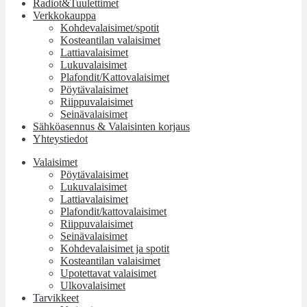
Radiot&Tuulettimet
Verkkokauppa
Kohdevalaisimet/spotit
Kosteantilan valaisimet
Lattiavalaisimet
Lukuvalaisimet
Plafondit/Kattovalaisimet
Pöytävalaisimet
Riippuvalaisimet
Seinävalaisimet
Sähköasennus & Valaisinten korjaus
Yhteystiedot
Valaisimet
Pöytävalaisimet
Lukuvalaisimet
Lattiavalaisimet
Plafondit/kattovalaisimet
Riippuvalaisimet
Seinävalaisimet
Kohdevalaisimet ja spotit
Kosteantilan valaisimet
Upotettavat valaisimet
Ulkovalaisimet
Tarvikkeet