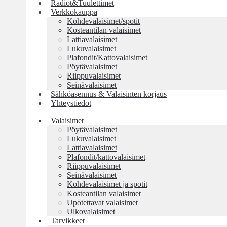
Radiot&Tuulettimet
Verkkokauppa
Kohdevalaisimet/spotit
Kosteantilan valaisimet
Lattiavalaisimet
Lukuvalaisimet
Plafondit/Kattovalaisimet
Pöytävalaisimet
Riippuvalaisimet
Seinävalaisimet
Sähköasennus & Valaisinten korjaus
Yhteystiedot
Valaisimet
Pöytävalaisimet
Lukuvalaisimet
Lattiavalaisimet
Plafondit/kattovalaisimet
Riippuvalaisimet
Seinävalaisimet
Kohdevalaisimet ja spotit
Kosteantilan valaisimet
Upotettavat valaisimet
Ulkovalaisimet
Tarvikkeet