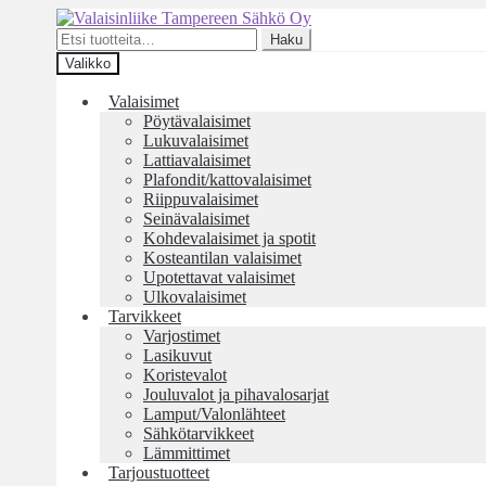
Siirry
Siirry
navigointiin
sisältöön
Etsi:
Haku
Valikko
Valaisimet
Pöytävalaisimet
Lukuvalaisimet
Lattiavalaisimet
Plafondit/kattovalaisimet
Riippuvalaisimet
Seinävalaisimet
Kohdevalaisimet ja spotit
Kosteantilan valaisimet
Upotettavat valaisimet
Ulkovalaisimet
Tarvikkeet
Varjostimet
Lasikuvut
Koristevalot
Jouluvalot ja pihavalosarjat
Lamput/Valonlähteet
Sähkötarvikkeet
Lämmittimet
Tarjoustuotteet