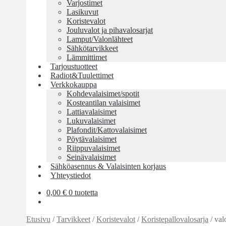
Varjostimet
Lasikuvut
Koristevalot
Jouluvalot ja pihavalosarjat
Lamput/Valonlähteet
Sähkötarvikkeet
Lämmittimet
Tarjoustuotteet
Radiot&Tuulettimet
Verkkokauppa
Kohdevalaisimet/spotit
Kosteantilan valaisimet
Lattiavalaisimet
Lukuvalaisimet
Plafondit/Kattovalaisimet
Pöytävalaisimet
Riippuvalaisimet
Seinävalaisimet
Sähköasennus & Valaisinten korjaus
Yhteystiedot
0,00
€
0 tuotetta
Etusivu
/
Tarvikkeet
/
Koristevalot
/
Koristepallovalosarja
/
val