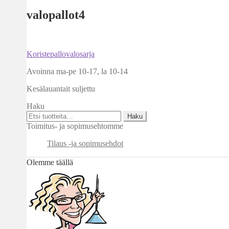
valopallot4
Artikkelien
Edellinen
Koristepallovalosarja
artikkeli
selaus
Avoinna ma-pe 10-17
,
la 10-14
Kesälauantait suljettu
Haku
Etsi:
Haku
Toimitus- ja sopimusehtomme
Tilaus -ja sopimusehdot
Olemme täällä