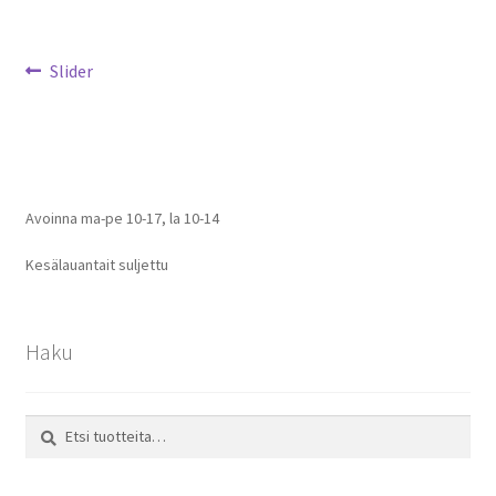
Artikkelien
Edellinen
Slider
artikkeli
selaus
Avoinna ma-pe 10-17
,
la 10-14
Kesälauantait suljettu
Haku
Etsi:
Haku