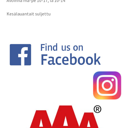
Avoinna ma-pe 10-17
,
la 10-14
Kesälauantait suljettu