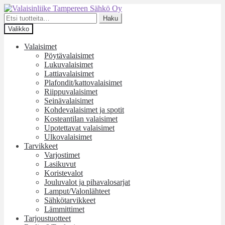
Siirry
Siirry
navigointiin
sisältöön
Etsi:
Haku
Valikko
Valaisimet
Pöytävalaisimet
Lukuvalaisimet
Lattiavalaisimet
Plafondit/kattovalaisimet
Riippuvalaisimet
Seinävalaisimet
Kohdevalaisimet ja spotit
Kosteantilan valaisimet
Upotettavat valaisimet
Ulkovalaisimet
Tarvikkeet
Varjostimet
Lasikuvut
Koristevalot
Jouluvalot ja pihavalosarjat
Lamput/Valonlähteet
Sähkötarvikkeet
Lämmittimet
Tarjoustuotteet