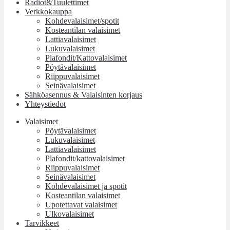
Radiot&Tuulettimet
Verkkokauppa
Kohdevalaisimet/spotit
Kosteantilan valaisimet
Lattiavalaisimet
Lukuvalaisimet
Plafondit/Kattovalaisimet
Pöytävalaisimet
Riippuvalaisimet
Seinävalaisimet
Sähköasennus & Valaisinten korjaus
Yhteystiedot
Valaisimet
Pöytävalaisimet
Lukuvalaisimet
Lattiavalaisimet
Plafondit/kattovalaisimet
Riippuvalaisimet
Seinävalaisimet
Kohdevalaisimet ja spotit
Kosteantilan valaisimet
Upotettavat valaisimet
Ulkovalaisimet
Tarvikkeet