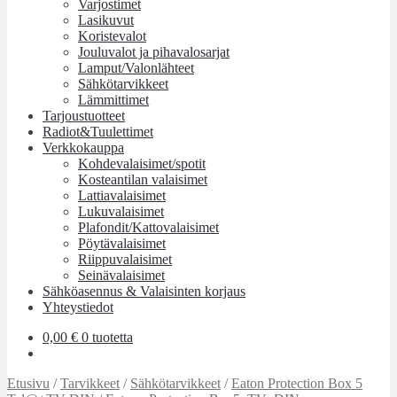
Varjostimet
Lasikuvut
Koristevalot
Jouluvalot ja pihavalosarjat
Lamput/Valonlähteet
Sähkötarvikkeet
Lämmittimet
Tarjoustuotteet
Radiot&Tuulettimet
Verkkokauppa
Kohdevalaisimet/spotit
Kosteantilan valaisimet
Lattiavalaisimet
Lukuvalaisimet
Plafondit/Kattovalaisimet
Pöytävalaisimet
Riippuvalaisimet
Seinävalaisimet
Sähköasennus & Valaisinten korjaus
Yhteystiedot
0,00
€
0 tuotetta
Etusivu
/
Tarvikkeet
/
Sähkötarvikkeet
/
Eaton Protection Box 5