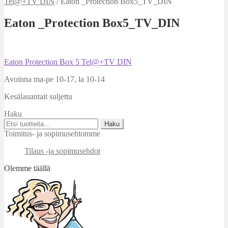
Tel@+TV DIN
/
Eaton _Protection Box5_TV_DIN
Eaton _Protection Box5_TV_DIN
Artikkelien
Edellinen
Eaton Protection Box 5 Tel@+TV DIN
artikkeli
selaus
Avoinna ma-pe 10-17
,
la 10-14
Kesälauantait suljettu
Haku
Etsi:
Haku
Toimitus- ja sopimusehtomme
Tilaus -ja sopimusehdot
Olemme täällä