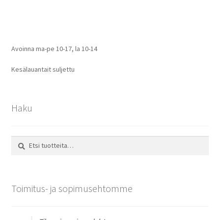
selaus
Avoinna ma-pe 10-17
,
la 10-14
Kesälauantait suljettu
Haku
Etsi:
Haku
Toimitus- ja sopimusehtomme