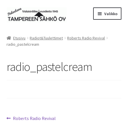
Siirry
Siirry
Valikko
navigointiin
sisältöön
Laajen
Valaisimet
alemm
Etusivu
Radiot&Tuulettimet
Roberts Radio Revival
tason
Laajen
radio_pastelcream
Tarvikkeet
valikko
alemm
tason
Tarjoustuotteet
radio_pastelcream
valikko
Radiot&Tuulettimet
Laajen
Verkkokauppa
alemm
tason
Sähköasennus & Valaisinten korjaus
valikko
Artikkelien
Edellinen
Roberts Radio Revival
Yhteystiedot
artikkeli