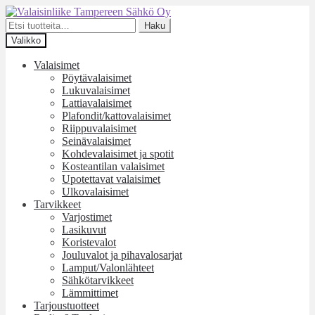
Siirry
Siirry
navigointiin
sisältöön
Etsi:
Haku
Valikko
Valaisimet
Pöytävalaisimet
Lukuvalaisimet
Lattiavalaisimet
Plafondit/kattovalaisimet
Riippuvalaisimet
Seinävalaisimet
Kohdevalaisimet ja spotit
Kosteantilan valaisimet
Upotettavat valaisimet
Ulkovalaisimet
Tarvikkeet
Varjostimet
Lasikuvut
Koristevalot
Jouluvalot ja pihavalosarjat
Lamput/Valonlähteet
Sähkötarvikkeet
Lämmittimet
Tarjoustuotteet