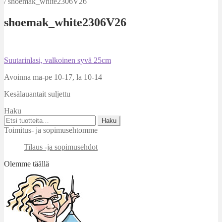
/
shoemak_white2306V26
shoemak_white2306V26
Artikkelien
Edellinen
Suutarinlasi, valkoinen syvä 25cm
artikkeli
selaus
Avoinna ma-pe 10-17
,
la 10-14
Kesälauantait suljettu
Haku
Etsi:
Haku
Toimitus- ja sopimusehtomme
Tilaus -ja sopimusehdot
Olemme täällä