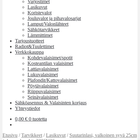
Varjostimet
Lasikuvut
Koristevalot
Jouluvalot ja pihavalosarjat
Lamput/Valonlähteet
Sähkötarvikkeet
Lämmittimet
Tarjoustuotteet
Radiot&Tuulettimet
Verkkokauppa
Kohdevalaisimet/spotit
Kosteantilan valaisimet
Lattiavalaisimet
Lukuvalaisimet
Plafondit/Kattovalaisimet
Pöytävalaisimet
Riippuvalaisimet
Seinävalaisimet
Sähköasennus & Valaisinten korjaus
Yhteystiedot
0,00
€
0 tuotetta
Etusivu
/
Tarvikkeet
/
Lasikuvut
/
Suutarinlasi, valkoinen syvä 25cm