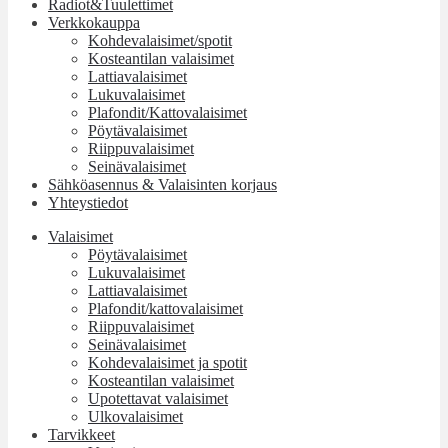
Radiot&Tuulettimet
Verkkokauppa
Kohdevalaisimet/spotit
Kosteantilan valaisimet
Lattiavalaisimet
Lukuvalaisimet
Plafondit/Kattovalaisimet
Pöytävalaisimet
Riippuvalaisimet
Seinävalaisimet
Sähköasennus & Valaisinten korjaus
Yhteystiedot
Valaisimet
Pöytävalaisimet
Lukuvalaisimet
Lattiavalaisimet
Plafondit/kattovalaisimet
Riippuvalaisimet
Seinävalaisimet
Kohdevalaisimet ja spotit
Kosteantilan valaisimet
Upotettavat valaisimet
Ulkovalaisimet
Tarvikkeet