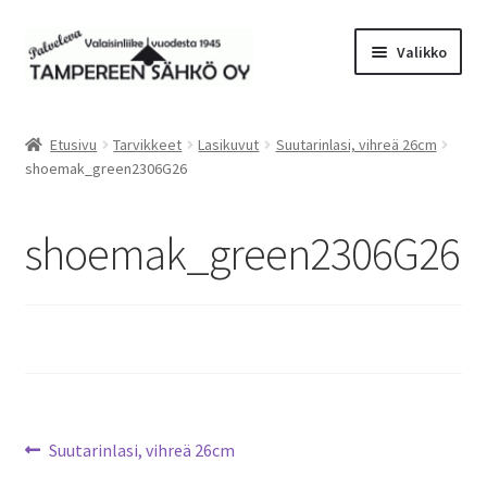
Siirry
Siirry
Valikko
navigointiin
sisältöön
Laajen
Valaisimet
alemm
Etusivu
Tarvikkeet
Lasikuvut
Suutarinlasi, vihreä 26cm
tason
Laajen
shoemak_green2306G26
Tarvikkeet
valikko
alemm
tason
Tarjoustuotteet
shoemak_green2306G26
valikko
Radiot&Tuulettimet
Laajen
Verkkokauppa
alemm
tason
Sähköasennus & Valaisinten korjaus
valikko
Artikkelien
Edellinen
Suutarinlasi, vihreä 26cm
Yhteystiedot
artikkeli