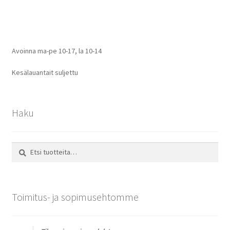
selaus
Avoinna ma-pe 10-17
,
la 10-14
Kesälauantait suljettu
Haku
Etsi:
Haku
Toimitus- ja sopimusehtomme