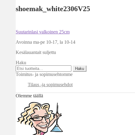
shoemak_white2306V25
Artikkelien
Edellinen
Suutarinlasi valkoinen 25cm
artikkeli
selaus
Avoinna ma-pe 10-17
,
la 10-14
Kesälauantait suljettu
Haku
Etsi:
Haku
Toimitus- ja sopimusehtomme
Tilaus -ja sopimusehdot
Olemme täällä