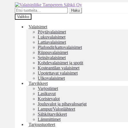
Siirry
Siirry
navigointiin
sisältöön
Etsi:
Haku
Valikko
Valaisimet
Pöytävalaisimet
Lukuvalaisimet
Lattiavalaisimet
Plafondit/kattovalaisimet
Riippuvalaisimet
Seinävalaisimet
Kohdevalaisimet ja spotit
Kosteantilan valaisimet
Upotettavat valaisimet
Ulkovalaisimet
Tarvikkeet
Varjostimet
Lasikuvut
Koristevalot
Jouluvalot ja pihavalosarjat
Lamput/Valonlähteet
Sähkötarvikkeet
Lämmittimet
Tarjoustuotteet