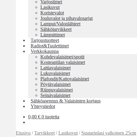
Varjostimet
Lasikuvut
Koristevalot
Jouluvalot ja pihavalosarjat
Lamput/Valonlähteet
Sähkötarvikkeet
Lämmittimet
Tarjoustuotteet
Radiot&Tuulettimet
Verkkokauppa
Kohdevalaisimet/spotit
Kosteantilan valaisimet
Lattiavalaisimet
Lukuvalaisimet
Plafondit/Kattovalaisimet
Pöytävalaisimet
Riippuvalaisimet
Seinävalaisimet
Sähköasennus & Valaisinten korjaus
Yhteystiedot
0,00
€
0 tuotetta
Etusivu
/
Tarvikkeet
/
Lasikuvut
/
Suutarinlasi valkoinen 25cm