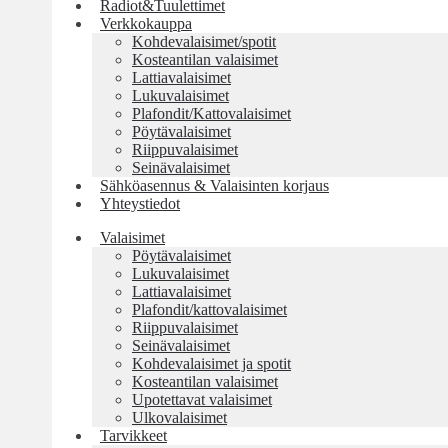
Radiot&Tuulettimet
Verkkokauppa
Kohdevalaisimet/spotit
Kosteantilan valaisimet
Lattiavalaisimet
Lukuvalaisimet
Plafondit/Kattovalaisimet
Pöytävalaisimet
Riippuvalaisimet
Seinävalaisimet
Sähköasennus & Valaisinten korjaus
Yhteystiedot
Valaisimet
Pöytävalaisimet
Lukuvalaisimet
Lattiavalaisimet
Plafondit/kattovalaisimet
Riippuvalaisimet
Seinävalaisimet
Kohdevalaisimet ja spotit
Kosteantilan valaisimet
Upotettavat valaisimet
Ulkovalaisimet
Tarvikkeet